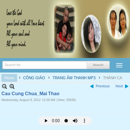
›
›
›
Home
CÔNG GIÁO
TRANG ÂM THANH MP3
THÁNH CA
Previous
Next
Cau Cung Chua_Mai Thao
Wednesday, August 8, 2012
12:00 AM
(View: 25836)