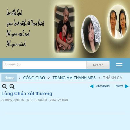
›
›
›
Home
CÔNG GIÁO
TRANG ÂM THANH MP3
THÁNH CA
Previous
Next
Lòng Chúa xót thương
Sunday, April 15, 2012
12:00 AM
(View: 24150)