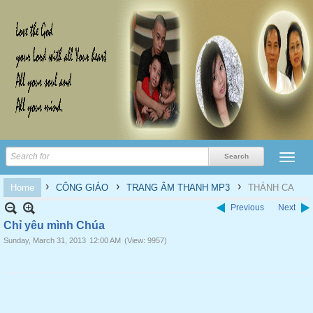
›
›
›
Home
CÔNG GIÁO
TRANG ÂM THANH MP3
THÁNH CA
Previous
Next
Chỉ yêu mình Chúa
Sunday, March 31, 2013
12:00 AM
(View: 9957)