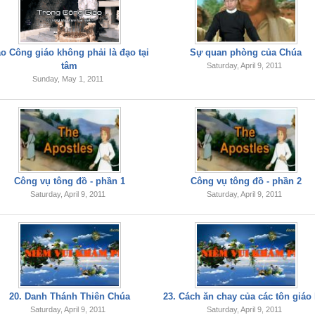
o Công giáo không phải là đạo tại
Sự quan phòng của Chúa
tâm
Saturday, April 9, 2011
Sunday, May 1, 2011
Công vụ tông đồ - phần 1
Công vụ tông đồ - phần 2
Saturday, April 9, 2011
Saturday, April 9, 2011
20. Danh Thánh Thiên Chúa
23. Cách ăn chay của các tôn giáo
Saturday, April 9, 2011
Saturday, April 9, 2011