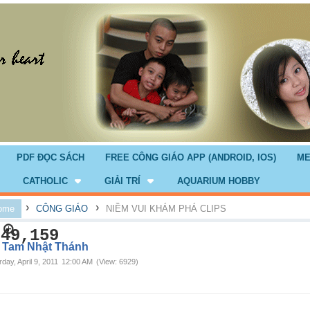
PDF ĐỌC SÁCH
FREE CÔNG GIÁO APP (ANDROID, IOS)
ME
CATHOLIC
GIẢI TRÍ
AQUARIUM HOBBY
›
›
ome
CÔNG GIÁO
NIỀM VUI KHÁM PHÁ CLIPS
749,159
. Tam Nhật Thánh
rday, April 9, 2011
12:00 AM
(View: 6929)