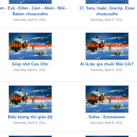
m - Evà - Eđen - Cain - Aben - Nôê -
17. Sara, Isaác, Giacóp, Esau
Baben chuacuuthe
chuacuuthe
Saturday, April 9, 2011
Saturday, April 9, 2011
Giúp nhớ Cựu Ước
Ai là tác giả chuỗi Mân Côi?
Saturday, April 9, 2011
Saturday, April 9, 2011
Biểu tượng tôn giáo (tt)
Giêsu - Emmanuen
Saturday, April 9, 2011
Saturday, April 9, 2011