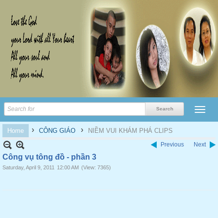
›
›
Home
CÔNG GIÁO
NIỀM VUI KHÁM PHÁ CLIPS
Previous
Next
Công vụ tông đồ - phần 3
Saturday, April 9, 2011
12:00 AM
(View: 7365)