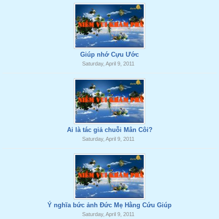
Giúp nhớ Cựu Ước
Saturday, April 9, 2011
Ai là tác giả chuỗi Mân Côi?
Saturday, April 9, 2011
Ý nghĩa bức ảnh Đức Mẹ Hằng Cứu Giúp
Saturday, April 9, 2011