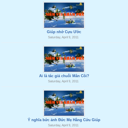
Giúp nhớ Cựu Ước
Saturday, April 9, 2011
Ai là tác giả chuỗi Mân Côi?
Saturday, April 9, 2011
Ý nghĩa bức ảnh Đức Mẹ Hằng Cứu Giúp
Saturday, April 9, 2011