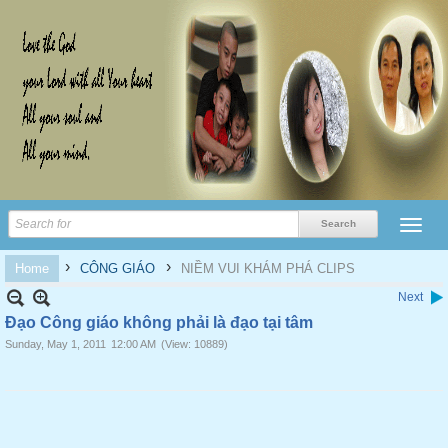
›
›
Home
CÔNG GIÁO
NIỀM VUI KHÁM PHÁ CLIPS
Next
Đạo Công giáo không phải là đạo tại tâm
Sunday, May 1, 2011
12:00 AM
(View: 10889)