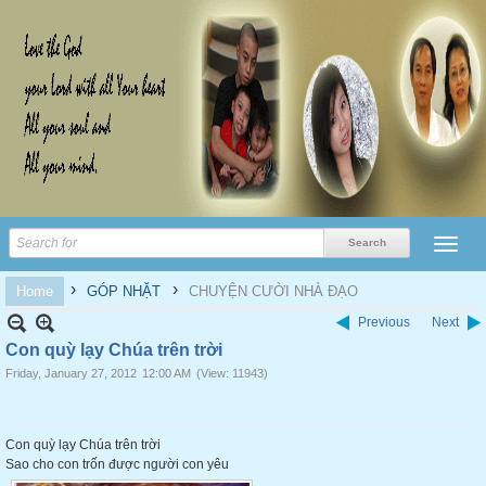
›
›
Home
GÓP NHẶT
CHUYỆN CƯỜI NHÀ ĐẠO
Previous
Next
Con quỳ lạy Chúa trên trời
Friday, January 27, 2012
12:00 AM
(View: 11943)
Con quỳ lạy Chúa trên trời
Sao cho con trốn được người con yêu