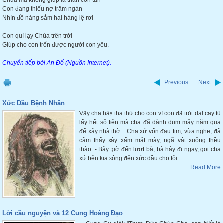
Chúa mà không giúp là thân con tàn
Con đang thiếu nợ trăm ngàn
Nhìn đồ nàng sắm hai hàng lệ rơi
Con quì lạy Chúa trên trời
Giúp cho con trốn được người con yêu.
Chuyển tiếp bởi An Đổ (Nguồn Internet).
Previous
Next
Xức Dầu Bệnh Nhân
Vậy cha hảy tha thứ cho con vì con đã trót dại cạy tủ
lấy hết số tiền mà cha đã dành dụm mấy năm qua
để xây nhà thờ... Cha xứ vốn đau tim, vừa nghe, đã
cãm thấy xây xẩm mặt mày, ngã vật xuống thều
thào: - Bây giờ đến lượt bà, bà hảy đi ngay, gọi cha
xứ bên kia sông đến xức dầu cho tôi.
Read More
Lời cầu nguyện và 12 Cung Hoàng Đạo