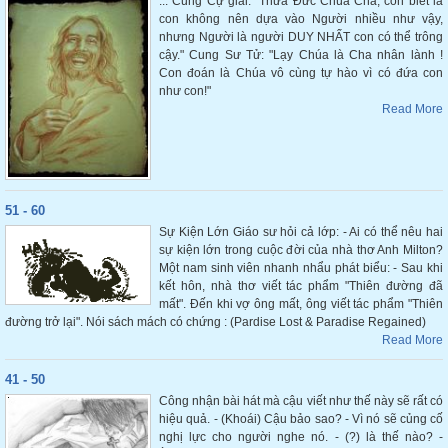
... Cung Cự giải: "Thưa Đức Chúa Cha, con biết là
con không nên dựa vào Người nhiều như vậy,
nhưng Người là người DUY NHẤT con có thể trông
cậy." Cung Sư Tử: "Lạy Chúa là Cha nhân lành !
Con đoán là Chúa vô cùng tự hào vì có đứa con
như con!"
Read More
51 - 60
Sự Kiện Lớn Giáo sư hỏi cả lớp: - Ai có thể nêu hai
sự kiện lớn trong cuộc đời của nhà thơ Anh Milton?
Một nam sinh viên nhanh nhẩu phát biểu: - Sau khi
kết hôn, nhà thơ viết tác phẩm "Thiên đường đã
mất". Đến khi vợ ông mất, ông viết tác phẩm "Thiên
đường trở lại". Nói sách mách có chứng : (Pardise Lost & Paradise Regained)
Read More
41 - 50
Công nhận bài hát mà cậu viết như thế này sẽ rất có
hiệu quả. - (Khoái) Cậu bảo sao? - Vì nó sẽ củng cố
nghị lực cho người nghe nó. - (?) là thế nào? -