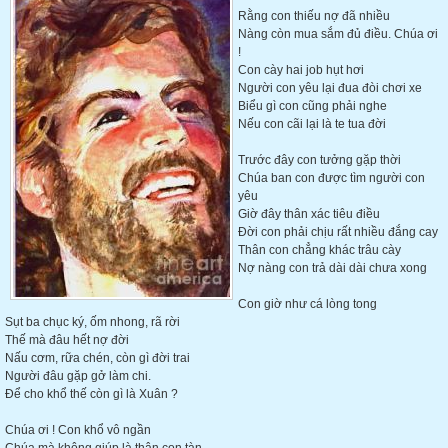
Rằng con thiếu nợ đã nhiều
Nàng còn mua sắm đủ điều. Chúa ơi
!
Con cày hai job hụt hơi
Người con yêu lại đua đòi chơi xe
Biểu gì con cũng phải nghe
Nếu con cãi lại là te tua đời
Trước đây con tưởng gặp thời
Chúa ban con được tìm người con
yêu
Giờ đây thân xác tiêu điều
Đời con phải chịu rất nhiều đắng cay
Thân con chẳng khác trâu cày
Nợ nàng con trả dài dài chưa xong
Con giờ như cá lòng tong
Sụt ba chục ký, ốm nhong, rã rời
Thế mà đâu hết nợ đời
Nấu cơm, rữa chén, còn gì đời trai
Người đâu gặp gở làm chi.
Để cho khổ thế còn gì là Xuân ?
Chúa ơi ! Con khổ vô ngần