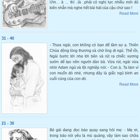
Ừm… à … thì ..là ..phải có nghị lực nhiều mới đủ
kiên nhẫn mà nghe hết bài hát của cậu chứ sao !
Read More
31 - 40
- Thưa ngài, con không có bạn để tâm sự ạ. Thiên
Chúa động lòng thương và chờ ông đi ngủ. Thế rồi,
Ngài bước tới nhẹ tới bên và rút ra chiếc xương
sườn để tạo nên người đàn bà. Vừa rút, ngài vừa
nhìn Ađam ngủ và tội nghiệp nói: - Con à, Ta làm vì
con muốn đó nhé, nhưng đây là giấc ngủ bình an
cuối cùng của con đó.
Read More
21 - 30
Bé gái đang đọc báo quay sang hỏi mẹ: - Mẹ ơi,
trong báo nói yêu là mù quáng, vậy làm sao chữa