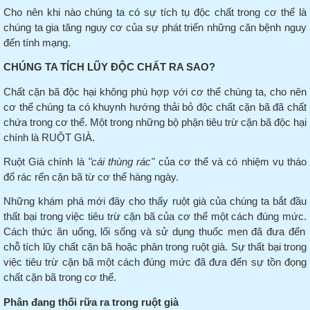
Cho nên khi nào chúng ta có sự tích tụ độc chất trong cơ thể là
chúng ta gia tăng nguy cơ của sự phát triển những căn bệnh nguy
đến tính mạng.
CHÚNG TA TÍCH LŨY ĐỘC CHẤT RA SAO?
Chất cặn bã độc hại không phù hợp với cơ thể chúng ta, cho nên
cơ thể chúng ta có khuynh hướng thải bỏ độc chất cặn bã đã chất
chứa trong cơ thể.
Một trong những bộ phận tiêu trừ cặn bã độc hại
chính là RUỘT GIÀ.
Ruột Già chính là
"cái thùng rác"
của cơ thể và có nhiệm vụ tháo
đổ rác rến cặn bã từ cơ thể hàng ngày.
Những khám phá mới đây cho thấy ruột già của chúng ta bắt đầu
thất bại trong việc tiêu trừ cặn bã của cơ thể một cách đúng mức.
Cách thức
ăn
uống, lối sống và sử dụng thuốc men đã đưa đến
chỗ tích lũy chất cặn bã hoặc phân trong ruột già.
Sự thất bại trong
việc tiêu trừ cặn bã một cách đúng mức đã đưa đến sự tồn đọng
chất cặn bã trong cơ thể.
Phân đang thối rữa ra trong ruột già