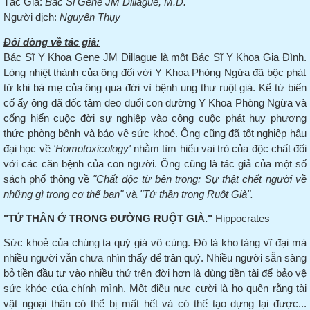
Tác Giả:
Bác Sĩ Gene JM Dillague, M.D.
Người dịch:
Nguyên Thụy
Đôi dòng về tác giả:
Bác Sĩ Y Khoa Gene JM Dillague là một Bác Sĩ Y Khoa Gia Đình.
Lòng nhiệt thành của ông đối với Y Khoa Phòng Ngừa đã bộc phát
từ khi bà mẹ của ông qua đời vì bệnh ung
thư
ruột già. Kể từ biến
cố ấy ông đã dốc tâm đeo đuổi con đường Y Khoa Phòng Ngừa và
cống hiến cuộc đời sự nghiệp vào công cuộc phát huy phương
thức phòng bệnh và bảo vệ sức khoẻ. Ông cũng đã tốt nghiệp hậu
đại học về
'Homotoxicology'
nhằm tìm hiểu vai trò của độc chất đối
với các căn bệnh của con người. Ông cũng là tác giả của một số
sách phổ thông về
"Chất độc từ bên trong: Sự thật chết người về
những gì trong cơ thể bạn"
và
"Tử thần trong Ruột Già".
"TỬ THẦN Ở TRONG ĐƯỜNG RUỘT GIÀ."
Hippocrates
Sức khoẻ của chúng ta quý giá vô cùng.
Đó là kho tàng
vĩ
đại mà
nhiều người vẫn chưa nhìn thấy để trân quý. Nhiều người sẵn sàng
bỏ tiền đầu tư vào nhiều thứ trên đời hơn là dùng tiền tài để bảo vệ
sức khỏe của chính mình.
Một điều nực cười là họ quên rằng tài
vật ngoại thân có thể bị mất hết và có thể tạo dựng lại được...