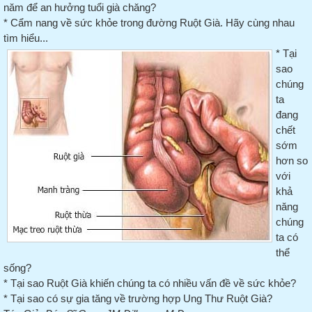
năm để an hưởng tuổi già chăng?
* Cẩm nang về sức khỏe trong đường Ruột Già. Hãy cùng nhau
tìm hiểu...
* Tại
sao
chúng
ta
đang
chết
sớm
hơn so
với
khả
năng
chúng
ta có
thể
sống?
* Tại sao Ruột Già khiến chúng ta có nhiều vấn đề về sức khỏe?
* Tại sao có sự gia tăng về trường hợp Ung Thư Ruột Già?