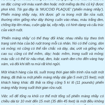
xe đặc cứng với màu xanh đen hoặc một miếng da thú cũ kỹ được
phơi khô.
Tôi gọi đây là ‘MUCOID PLAQUE’ (‘phiến màng nhầy’).
Phiến màng nhầy này, khi được gỡ ra trong một lần rửa ruột,
thường nhìn giống như dây thừng cuốn vào nhau, màu trắng đen,
chồng lớp lên nhau, cuộn gập lại, xếp nếp, có hình dạng và cấu trúc
của vách ruột.
‘Phiến màng nhầy’ có thể thay đổi khác nhau nhiều tùy
theo
tình
trạng sinh hóa của bộ ruột trong mỗi cá nhân. Nó có thể cứng, dòn
và mỏng; nó cũng có thể rắn chắc và dày, dai, ướt và giống như
cao su; cũng có thể mềm, dày; hoặc mềm, trong suốt và mỏng;
màu sắc có thể từ nâu nhạt, đen, loặc xanh đen cho đến vàng hay
xám, và đôi khi tiết ra mùi rất khó ngửi.
Một khách hàng của tôi, suốt trong thời gian tiến trình rửa ruột một
tháng, đã thải ra một phiến màng nhầy dài gần 5 mét (15 feet); một
khách hàng khác đã thải ra tổng cộng 5 kí lô (11 pounds) phiến
màng nhầy trong suốt thời gian rửa ruột.
Việc xổ để tống ra khỏi cơ thể một tổng số phiến màng nhầy có
chiều dài từ 10 mét đến 15 mét (35 đến 45 feet) là một điều không