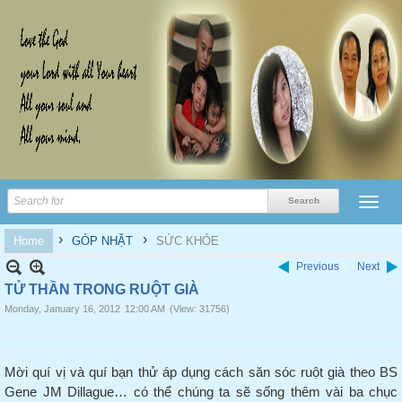
›
›
Home
GÓP NHẶT
SỨC KHỎE
Previous
Next
TỬ THẦN TRONG RUỘT GIÀ
Monday, January 16, 2012
12:00 AM
(View: 31756)
Mời quí vị và quí bạn thử áp dụng cách săn sóc ruột già
theo
BS
Gene JM Dillague… có thể chúng ta sẽ sống thêm vài ba chục