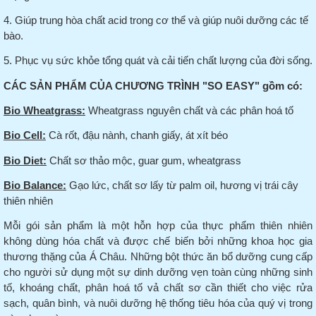
4. Giúp trung hòa chất acid trong cơ thể và giúp nuôi dưỡng các tế
bào.
5. Phục vụ sức khỏe tổng quát và cải tiến chất lượng của đời sống.
CÁC SẢN PHẨM CỦA CHƯƠNG TRÌNH "SO EASY" gồm có:
Bio Wheatgrass:
Wheatgrass nguyên chất và các phân hoá tố
Bio Cell:
Cà rốt, đậu nành, chanh giấy, át xít béo
Bio Diet:
Chất sơ thảo mộc, guar gum, wheatgrass
Bio Balance:
Gạo lức, chất sơ lấy từ palm oil, hương vị trái cây
thiên nhiên
Mỗi gói sản phẩm là một hỗn hợp của thực phẩm thiên nhiên
không dùng hóa chất và được chế biến bởi những khoa học gia
thương thặng của Á Châu.
Những bột thức
ăn
bổ dưỡng cung cấp
cho người sử dụng một sự dinh dưỡng vẹn toàn cùng những sinh
tố, khoáng chất, phân hoá tố vả chất sơ cần thiết cho việc rửa
sạch, quân bình, và nuôi dưỡng hệ thống tiêu hóa của quý vị trong