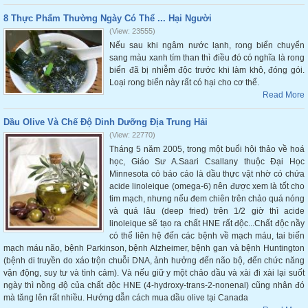
8 Thực Phẩm Thường Ngày Có Thể ... Hại Người
(View: 23555)
Nếu sau khi ngâm nước lạnh, rong biển chuyển
sang màu xanh tím than thì điều đó có nghĩa là rong
biển đã bị nhiễm độc trước khi làm khô, đóng gói.
Loại rong biển này rất có hại cho cơ thể.
Read More
Dầu Olive Và Chế Độ Dinh Dưỡng Địa Trung Hải
(View: 22770)
Tháng 5 năm 2005, trong một buổi hội thảo về hoá
học, Giáo Sư A.Saari Csallany thuộc Đại Học
Minnesota có báo cáo là dầu thực vật nhờ có chứa
acide linoleique (omega-6) nên được xem là tốt cho
tim mạch, nhưng nếu đem chiên trên chảo quá nóng
và quá lâu (deep fried) trên 1/2 giờ thì acide
linoleique sẽ tạo ra chất HNE rất độc...Chất độc nầy
có thể liên hệ đến các bệnh về mạch máu, tai biến
mạch máu não, bệnh Parkinson, bệnh Alzheimer, bệnh gan và bệnh Huntington
(bệnh di truyền do xáo trộn chuỗi DNA, ảnh hưởng đến não bộ, đến chức năng
vận động, suy tư và tình cảm). Và nếu giữ y một chảo dầu và xài đi xài lại suốt
ngày thì nồng độ của chất độc HNE (4-hydroxy-trans-2-nonenal) cũng nhân đó
mà tăng lên rất nhiều. Hướng dẫn cách mua dầu olive tại Canada