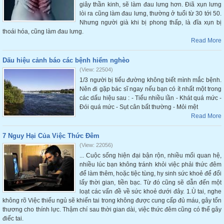
giây thần kinh, sẽ làm đau lưng hơn. Điã xụn lưng
lòi ra cũng làm đau lưng, thường ở tuổi từ 30 tới 50.
Nhưng người già khi bị phong thấp, là đĩa xụn bị
thoái hóa, cũng làm đau lưng.
Read More
Dấu hiệu cảnh báo các bệnh hiểm nghèo
(View: 22504)
1/3 người bị tiểu đường không biết mình mắc bệnh.
Nên đi gặp bác sĩ ngay nếu bạn có ít nhất một trong
các dấu hiệu sau : - Tiểu nhiều lần - Khát quá mức -
Đói quá mức - Sụt cân bất thường - Mỏi mệt
Read More
7 Nguy Hại Của Việc Thức Đêm
(View: 22056)
... Cuộc sống hiện đại bận rộn, nhiều mối quan hệ,
nhiều lúc bạn không tránh khỏi việc phải thức đêm
để làm thêm, hoặc tiệc tùng, hy sinh sức khoẻ để đổi
lấy thời gian, tiền bạc. Từ đó cũng sẽ dẫn đến một
loạt các vấn đề về sức khoẻ dưới đây. 1.Ù tai, nghe
không rõ Việc thiếu ngủ sẽ khiến tai trong không được cung cấp đủ máu, gây tổn
thương cho thính lực. Thậm chí sau thời gian dài, việc thức đêm cũng có thể gây
điếc tai.