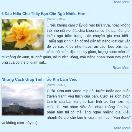
Read More
6 Dấu Hiệu Cho Thấy Bạn Cần Ngủ Nhiều Hơn
(View: 21057)
.. Nếu không cảm thấy đói vào bữa trưa, hoặc không
thể nhớ nổi nơi đặt chìa khóa xe, có thể bạn đang bị
thiếu ngủ trầm trọng, các chuyên gia cho biết...
Thiếu ngủ kinh niên có thể dẫn tới hàng loạt các vấn
đề về sức khỏe như huyết áp cao, béo phì, trầm
cảm, hệ miễn dịch bị suy giảm, lượng hoóc môn tiết
ra không ổn định, trí nhớ giảm, dễ bị kích động, khả năng phán đoán hay phản
ứng của cơ thể bị giảm sút…
Read More
Những Cách Giúp Tỉnh Táo Khi Làm Việc
(View: 29471)
Cười Xem một video clip hài hước hoặc đọc cuốn
truyện tranh yêu thích của bạn. Cười sẽ kích thích
tâm trí của bạn và giúp bạn tỉnh táo lâu hơn một
chút. 11. Âm nhạc Nếu âm nhạc không làm bạn
phân tâm thì có thể lắng nghe những giai điệu
nhanh để giữ cho tâm trí của mình luôn "vận động"
và không cảm thấy mệt.
Read More