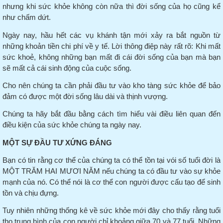
nhưng khi sức khỏe không còn nữa thì đời sống của họ cũng kể
như chấm dứt.
Ngày nay, hầu hết các vụ khánh tận mới xảy ra bắt nguồn từ
những khoản tiền chi phí về y tế.
Lời thông điệp này rất rõ: Khi mất
sức khoẻ, không những bạn mất đi cái đời sống của bạn mà bạn
sẽ mất cả cái sinh động của cuộc sống.
Cho nên chúng ta cần phải đầu tư vào kho tàng sức khỏe để bảo
đảm có được một đời sống lâu dài và thịnh vượng.
Chúng ta hãy bắt đầu bằng cách tìm hiểu vài điều liên quan đến
điều kiện của sức khỏe chúng ta ngày nay.
MỘT SỰ ĐẦU TƯ XỨNG ĐÁNG
Bạn có tin rằng cơ thể của chúng ta có thể tồn tại vói số tuổi đời là
MỘT TRĂM HAI MƯƠI NĂM nếu chúng ta có đầu tư vào sự khỏe
mạnh của nó.
Có thể nói là cơ thể con người được cấu tạo để sinh
tồn và chịu đựng.
Tuy nhiên những thống kê về sức khỏe mới đây cho thấy rằng tuổi
thọ trung bình của con người chỉ khoảng giữa 70 và 77 tuổi.
Những