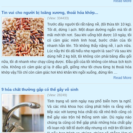
Read More
Tin vui cho người bị loãng xương, thoái hóa khớp...
(View: 334433)
Trước đây người tôi rất nặng nề, (tôi thừa tới 10 kg).
Tôi đi, đứng ì ạch. Một đoạn đường ngắn mà tôi đi
mãi mới tới nơi. Sau khi uống bột được 10 ngày, tôi
có cảm giác mình linh hoạt, bước chân của tôi
nhanh hẳn lên. Tôi không thấy nặng nề, ì ạch nữa.
Lúc nầy thì tôi đã hiểu nhẹ người là sao? Và sau khi
dùng hết 2 kg bột, tôi không còn phải băng đầu gối
nữa, tôi đi nhanh như chạy cũng được. Đầu gối của tôi không còn khua lịch kịch
nữa. Không có cảm giác gì lạ ở đầu gối, giống như tôi chưa từng bị thoái hóa
khớp vậy.Tôi chỉ còn cảm giác hơi khó khăn khi ngồi xuống, đứng lên ....
Read More
9 hóa chất thường gặp có thể gây vô sinh
(View: 28249)
Tình trạng vô sinh ngày nay phổ biến hơn ta nghĩ.
Và các nhà khoa học cũng phát hiện ra rằng việc
tiếp xúc với lượng hóa chất dù rất nhỏ thôi cũng có
thể gây xáo trộn hệ thống sinh sản. Dù ngày nào
chúng ta cũng có thể gặp phải những hóa chất gây
rối loạn nội tiết tố dưới đây nhưng có một tin tốt lành