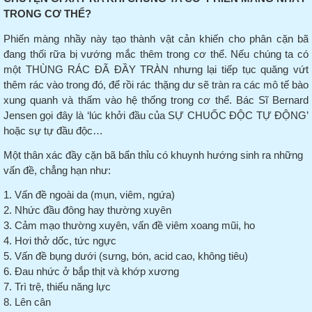
TRONG CƠ THỂ?
Phiến màng nhầy này tạo thành vật cản khiến cho phân cặn bã
đang thối rữa bị vướng mắc thêm trong cơ thể.
Nếu chúng ta có
một THÙNG RÁC ĐÃ ĐẦY TRÀN nhưng lại tiếp tục quăng vứt
thêm rác vào trong đó, để rồi rác thặng dư sẽ tràn ra các mô tế bào
xung quanh và thấm vào hệ thống trong cơ thể.
Bác Sĩ Bernard
Jensen gọi đây là ‘lúc khởi đầu của SỰ CHUỐC ĐỘC TỰ ĐỘNG’
hoặc sự tự đầu độc…
Một thân xác đầy cặn bã bẩn thỉu có khuynh hướng sinh ra những
vấn đề, chẳng hạn như:
1. Vấn đề ngoài da (mụn, viêm, ngứa)
2. Nhức đầu đông hay thường xuyên
3. Cảm mạo thường xuyên, vấn đề viêm xoang mũi, ho
4. Hơi thở dốc, tức ngực
5. Vấn đề bụng dưới (sưng, bón, acid cao, không tiêu)
6. Đau nhức ở bắp thịt và khớp xương
7. Trì trệ, thiếu năng lực
8. Lên cân