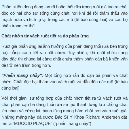
Phân bị tồn đọng đang tan rã hoặc thối rữa trong ruột già tạo ra chất
độc có hại cho sự sống cùng chất hơi khí để rồi thẩm thấu vào
mạch máu và tích tụ lại trong các mô (tế bào cùng loại) và các bộ
phận trong cơ thể.
Chất nhờn từ vách ruột tiết ra do phản ứng
Ruột già phản ứng lại ảnh hưởng của phân đang thối rữa bên trong
ruột bằng cách tiết ra chất nhờn.
Tuy nhiên, khi chất nhờn càng
dày đặc thì chúng lại càng chất chứa thêm phân cặn bã khiến vấn
đề trở nên trầm trọng hơn.
"Phiến màng nhầy"
: Một tổng hợp rắn do cặn bã phân và chất
nhờn. Chất độc hại thấm vào vách ruột và dẫn đến các mô (tế bào
cùng loại)
Với thời gian, sự tổng hợp của chất nhờn tiết ra từ vách ruột và
chất phân cặn bã đang thối rữa sẽ tạo thành từng lớp chồng chất
lên nhau và cứng lại thành từng mảng bám chặt nơi vách ruột già.
Những mảng này đã được Bác Sĩ Y Khoa Richard Andersen đặt
tên là "MUCOID PLAQUE" ("phiến màng nhầy")