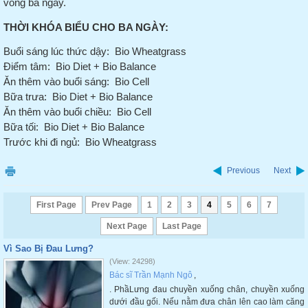
vòng ba ngày.
THỜI KHÓA BIỂU CHO BA NGÀY:
Buổi sáng lúc thức dậy:
Bio Wheatgrass
Điểm tâm:
Bio Diet + Bio Balance
Ăn thêm vào buổi sáng:
Bio Cell
Bữa trưa:
Bio Diet + Bio Balance
Ăn thêm vào buổi chiều:
Bio Cell
Bữa tối:
Bio Diet + Bio Balance
Trước khi đi ngủ:
Bio Wheatgrass
Previous
Next
First Page
Prev Page
1
2
3
4
5
6
7
Next Page
Last Page
Vì Sao Bị Đau Lưng?
(View: 24298)
Bác sĩ Trần Mạnh Ngô
,
. PhầLưng đau chuyền xuống chân, chuyền xuống
dưới đầu gối. Nếu nằm đưa chân lên cao làm căng