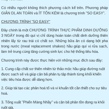
Có nhiều người không thích phương cách kể trên.
Phương pháp
GIẢN DỊ, AN TOÀN và ÍT TỐN KÉM là chương trình "SO EASY".
CHƯƠNG TRÌNH "SO EASY"
Đây chính là một CHƯƠNG TRÌNH THỰC PHẨM DINH DƯỠNG
3 NGÀY trong đó quí vị chỉ dùng hoàn toàn chất dinh dưỡng thiên
nhiên lấy từ rau trái có chất sơ.
Những bữa
ăn
có dạng bột pha
trong nước (meal replacement shakes) hầu giúp quí vị rửa sạch,
làm trẻ trung cùng tăng cường sinh lực cho hệ thống tiêu hóa.
Chương trình này được thực hiện với những mục đích sau đây:
1. Cung cấp chất sơ thiên nhiên từ thảo mộc hầu giúp đường ruột
được sạch sẽ và giúp cặn bã phân tụ tập thành từng khối khiến
việc tiêu hóa được dễ dàng hơn.
2. Giúp tái tạo các phân hoá tố và
vi
khuẩn tốt cần thiết cho sự tiêu
hoá.
3. Tống xuất "Phiến Màng Nhầy" và cặn bã phân tồn đọng ra khỏi
ruột già.