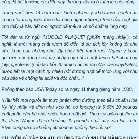
có gì là bất thường cả, điều này thường xảy ra ở tuần lễ cuối cùng.
Trong suốt hơn 14 năm qua, kinh nghiệm y khoa thực hành của
chúng tôi trong việc
theo
dõi hàng ngàn chương trình rửa ruột già
cho thấy là hầu hết mọi người đã thải ra vô số chất lạ lùng này.
Tôi đặt ra từ ngữ ‘MUCOID PLAQUE’ (‘phiến màng nhầy’), có
nghĩa là một màng chất nhờn để diễn tả sự tích lũy không tốt cho
sức khỏe của những chất lầy nhầy trên vách ruột.
Ngành y khoa
qui ước cho rằng chất lầy nhầy này chỉ là một tầng chất nhớt hay
‘glycoproteins’ (cấu tạo bởi 20 amino acids và 50% carbohydrates)
được tiết ra một cách tự nhiên bởi đường ruột để thích ứng với nhu
cầu bảo vệ chống lại acid và độc chất…”
Phỏng
theo
báo USA Today số ra ngày 11 tháng giêng năm 1999:
“Hầu hết mọi người ăn thực phẩm dinh dưỡng theo tiêu chuẩn Hoa
Kỳ 'lầy nhầy và dính như keo hồ' có khoảng từ 5 đến 10 pounds
chất phân cặn bã chất chứa trong ruột già. Theo sự giảo nghiệm tử
thi, John Wayne đã có khoảng 40 pounds chất này vào lúc chết.
Elvis cũng đã có khoảng 60 pounds phỏng
theo
hồ sơ”.
CHUYỆN GÌ XẢY RA KHI CHÚNG TA CÓ ‘PHIẾN MÀNG NHẦY’