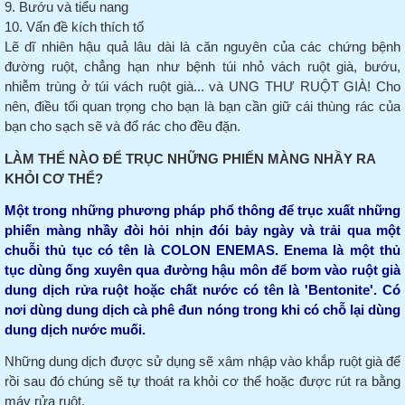
9. Bướu và tiểu nang
10. Vấn đề kích thích tố
Lẽ dĩ nhiên hậu quả lâu dài là căn nguyên của các chứng bệnh
đường ruột, chẳng hạn như bệnh túi nhỏ vách ruột già, bướu,
nhiễm trùng ở túi vách ruột già... và UNG THƯ RUỘT GIÀ!
Cho
nên, điều tối quan trọng cho bạn là bạn cần giữ cái thùng rác của
bạn cho sạch sẽ và đổ rác cho đều đặn.
LÀM THẾ NÀO ĐỂ TRỤC NHỮNG PHIẾN MÀNG NHẦY RA
KHỎI CƠ THỂ?
Một trong những phương pháp phổ thông để trục xuất những
phiến màng nhầy đòi hỏi nhịn đói bảy ngày và trải qua một
chuỗi thủ tục có tên là COLON ENEMAS.
Enema là một thủ
tục dùng ống xuyên qua đường hậu môn để bơm vào ruột già
dung dịch rửa ruột hoặc chất nước có tên là 'Bentonite'.
Có
nơi dùng dung dịch cà phê đun nóng trong khi có chỗ lại dùng
dung dịch nước muối.
Những dung dịch được sử dụng sẽ xâm nhập vào khắp ruột già để
rồi sau đó chúng sẽ tự thoát ra khỏi cơ thể hoặc được rút ra bằng
máy rửa ruột.