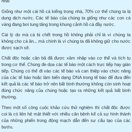
nhà!
Giống như một cái hồ cá kiểng trong nhà, 70% cơ thể chúng ta là
dung dịch nước. Các tế bào của chúng ta giống như các con cá
vàng đang bơi
tung
tăng trong khung cảnh hồ cá đầy nước.
Cái lý do mà cá bị chết trong hồ không phải chỉ là vì chúng ta
không cho cá
ăn
... mà chính là vì chúng ta đã không giữ cho nước
được sạch sẽ.
Chất độc hoặc cặn bã đã được xâm nhập vào cơ thể và tích tụ
trong cơ thể.
Chúng đe dọa các tế bào một cách trực tiếp hay gián
tiếp. Chúng có thể đi vào các tế bào và can thiệp vào chức năng
của các tế bào hoặc làm biến dạng DNA trong tế bào để đưa đến
kết quả là các tế bào trở nên bất bình thường không còn sinh hoạt
đúng chức năng của chúng hoặc tạo ra những kết quả bất bình
thường.
Theo một số công cuộc khảo cứu thử nghiệm thì chất độc được
coi là có liên hệ mật thiết với nhiều căn bệnh kể cả sự hình thành
của những phiến trong động mạch dẫn đến sự cấu tạo của các
bướu.