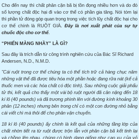
Cho đến nay thì chất phân cặn bã bị tồn đọng nhiều hơn và do đó
số lượng chất độc hại đi vào cơ thể có phần gia tăng.
Nói tóm lại
thì phần tử đóng góp quan trọng trong việc tích lũy chất độc hại cho
cơ thể chính là RUỘT GIÀ.
Đây là nơi xuất phát của sự tự
chuốc độc cho cơ thể
.
“PHIẾN MÀNG NHẦY” LÀ GÌ?
Sau đây là trích dẫn từ công trình nghiên cứu của Bác Sĩ Richard
Andersen, N.D., N.M.D.
"Cái ruột trong cơ thể chúng ta có thể tích trữ cả hàng chục năm
những vật thể đã được tiêu hóa một phần hoặc đang rữa nát (kể cả
thuốc men và các hóa chất có độc tính).
Sau những cuộc giải phẩu
tử thi, kết quả cho thấy một vài bộ ruột người đã cân nặng đến 18
kí lô (40 pounds) và đã trương phình lên với đường kính khoảng 30
phân (12 inches) nhưng bên trong chỉ có một con đường nhỏ bằng
cái viết chì mà thôi để cho phân vận chuyển.
18 kí lô (40 pounds) ấy chính là kết quả của những tầng lớp của
chất nhờn tiết ra từ ruột được trộn lẫn với phân cặn bã kết tinh lại
và chồng lên nhau, chúng có hình dạng giống như cao xu của vỏ