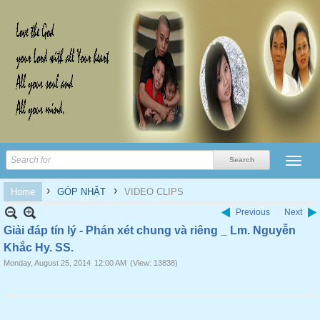
›
›
Home
GÓP NHẶT
VIDEO CLIPS
Previous
Next
Giải đáp tín lý - Phán xét chung và riêng _ Lm. Nguyễn
Khắc Hy. SS.
Monday, August 25, 2014
12:00 AM
(View: 13838)