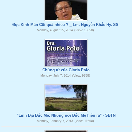
Đọc Kinh Mân Côi quá nhiều ? _ Lm. Nguyễn Khắc Hy. SS.
Monday, August 25, 2014
(View: 13350)
Chứng từ của Gloria Polo
Monday, July 7, 2014
(View: 9758)
"Linh Địa Đức Mẹ: Những nơi Đức Mẹ hiện ra" - SBTN
Monday, January 7, 2013
(View: 11660)