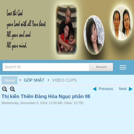
›
›
Home
GÓP NHẶT
VIDEO CLIPS
Previous
Next
Thị kiến Thiên Đàng Hỏa Ngục phần 06
Wednesday, November 5, 2014
12:00 AM
(View: 11778)