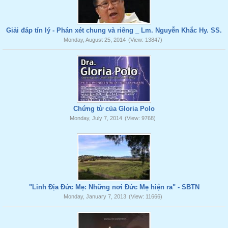
Giải đáp tín lý - Phán xét chung và riêng _ Lm. Nguyễn Khắc Hy. SS.
Monday, August 25, 2014
(View: 13847)
Chứng từ của Gloria Polo
Monday, July 7, 2014
(View: 9768)
"Linh Địa Đức Mẹ: Những nơi Đức Mẹ hiện ra" - SBTN
Monday, January 7, 2013
(View: 11666)