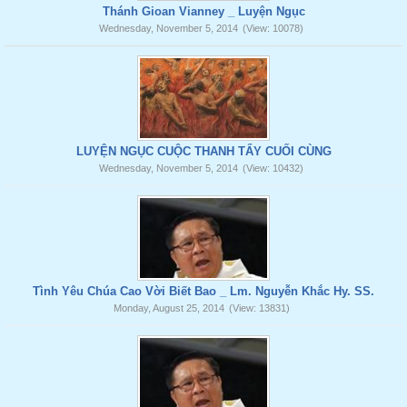
Thánh Gioan Vianney _ Luyện Ngục
Wednesday, November 5, 2014
(View: 10078)
LUYỆN NGỤC CUỘC THANH TẨY CUỐI CÙNG
Wednesday, November 5, 2014
(View: 10432)
Tình Yêu Chúa Cao Vời Biết Bao _ Lm. Nguyễn Khắc Hy. SS.
Monday, August 25, 2014
(View: 13831)