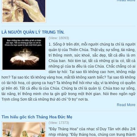
Read More
LÀ NGƯỜI QUẢN LÝ TRUNG TÍN.
(View: 18093)
1. Sống ở trên đời, mỗi người chúng ta chỉ là người
quản lý của Thiên Chúa. Thật vậy, sự sống, tài năng,
trí thông minh, sức khoẻ, sắc đẹp, tất cả đều là ơn
Chúa ban. Nói tóm lại, tất cả những gì ta có, tất cả
những gì của ta đều là của Chúa. Chắc chẳng có ai
dám tự hỏi: Tại sao tôi không cao hơn, không mập
hơn? Tại sao tóc tôi không vàng hoe, mắt tôi không xanh biếc? Tại sao tôi không
có tài hội hoạ, có giọng ca hay? Ta không thể hỏi như vậy, vì ta không có quyền
gì trên đó. Tất cả đều là của Chúa. Chúng ta chỉ là quản lý. Chúa trao sự sống,
tài năng, trí thông minh cho ta gìn giữ trong một thời gian. Nói theo ngôn ngữ
Trịnh công Sơn tất cả những thứ đó chỉ "ở trọ" nơi ta.
Read More
Tìm hiểu gốc tích Tháng Hoa Đức Mẹ
(View: 17373)
"Đây Tháng Hoa" của nhạc sĩ Duy Tân với điệu 2/4
nhịp nhàng: "Đây tháng hoa, chúng con trung thành