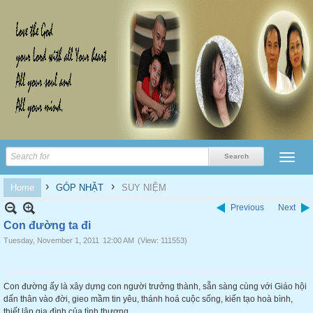
›
›
Home
GÓP NHẶT
SUY NIỆM
Previous
Next
Con đường ta đi
Tuesday, November 1, 2011
12:00 AM
(View: 111553)
Con đường ấy là xây dựng con người trưởng thành, sẵn sàng cùng với Giáo hội
dấn thân vào đời, gieo mầm tin yêu, thánh hoá cuộc sống, kiến tạo hoà bình,
thiết lập gia đình của tình thương.