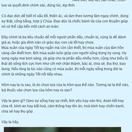
hiểu biết, suy xét, cân nhắc, chọn
lựa và quyết định chính xác, đúng lúc, kịp thời.
Có đạo đức để biết rõ xấu tốt, thiện ác, và làm theo lương tâm ngay chính, đúng
sự thật, công bằng, hợp ý Chúa. Đạo đức là chiếc bánh lái của con thuyền giúp
nó có thể cặp bến một cách an toàn.
Đây chính là ba tiêu chuẩn để mỗi người phấn đấu, chuẩn bị, cùng là để đánh
giá ai, hoặc gia đình nào có giáo dục con cái tốt hay chưa.
Mùa xuân của ngày Tết tuy ngắn mà còn cần thiết, thì mùa xuân của tâm hồn
càng cần thiết hơn. Bởi mùa xuân luôn giúp con người sống trong hy vọng. Hy
vọng ngày mai tươi sáng, và giúp cho ta phấn đấu nhiều hơn, cũng như biểu lộ
thái độ sống tích cực hơn như cởi mở chân thành, bác ái, chia sẻ, tha thứ, bao
dung. Nếu lòng ta lúc nào cũng có mùa xuân, thì mỗi ngày sống trong đời ta
chính là những ngày Tết nối tiếp nhau.
Hôm nay ta ra sao, là do chọn lựa của ta hôm qua thế nào. Tương lai ta thế nào,
tuỳ thuộc vào chọn lựa của hôm nay ra sao?
Vậy ta gieo gì? Gieo sự sống hay sự chết, tình yêu hay oán thù, đoàn kết hay
chia rẽ, bình an hay bất hoà, cảm thông hay lên án, hoà bình hay chiến tranh,
chia sẻ hay thu góp.
Vậy ta hãy,