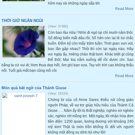
hôm nay và những ngày sắp tới.
Read More
THỜI GIỜ NGẮN NGỦI
(View: 37480)
Còn bao lâu nữa ! Nhìn đi ngó lại chỉ mười năm thôi.
Số đông biến mất đâu rồi; Số hên còn lại lẻ loi chắc
buồn. Đếm kỹ còn mấy trăm tuần; Thời gian vun vút,
bao lần gặp nhau? Thôi thì còn lại ngày nào; Hãy
vui ngày ấy, miệng chào thật tươi. Khác biệt gì cũng
thế thôi; Mai kia nằm xuống để rồi được chi. Sao
bằng ta cứ vui đi; Hơn thua dẹp hết, ôm ghì bạn xưa. Tay với trời cao không thấu
nổi. Tuổi già mất bạn cũng mồ côi.
Read More
Món quà bất ngờ của Thánh Giuse
(View: 19104)
Chứng từ của cô Anne Sarev, thiếu nữ công giáo
người Pháp, về sự trợ giúp hữu hiệu của Thánh Cả
Giuse. … Năm ấy tôi bị thất nghiệp, nghèo xơ nghèo
xác, nghèo rớt mồng tơi. Một ngày, tôi nhận hóa đơn
tiền điện: 1200 quan, tương đương với khoảng 240
mỹ kim! Thật là món tiền khổng lồ đối với người
không một đồng xu dính túi như tôi!