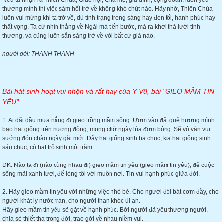
Nếu ta nhận ra Thiên Chúa, Giáo hội, Cha mẹ, gia đình, cộng đoàn, luôn yêu
thương mình thì việc sám hối trở về không khó chút nào. Hãy nhớ, Thiên Chúa
luôn vui mừng khi ta trở về, dù tình trạng trong sáng hay đen tối, hanh phúc hay
thất vọng. Ta cứ nhìn thẳng về Ngài mà tiến bước, mà ra khơi thả lưới tinh
thương, và cũng luôn sẵn sàng trở về với bất cứ giá nào.
người gởi: THANH THANH
Bài hát sinh hoạt vui nhộn và rất hay của Y Vũ, bài "GIEO MẦM TIN
YÊU"
1. Ai dãi dầu mưa nắng đi gieo trồng mầm sống. Ươm vào đất quê hương mình
bao hạt giống trên nương đồng, mong chờ ngày lúa đơm bông. Sẽ vô vàn vui
sướng đón chào ngày gặt mới. Đây hạt giống sinh ba chục, kia hạt giống sinh
sáu chục, có hạt trổ sinh một trăm.
ĐK: Nào ta đi (nào cùng nhau đi) gieo mầm tin yêu (gieo mầm tin yêu), để cuộc
sống mãi xanh tươi, để lòng tôi với muôn nơi. Tin vui hạnh phúc giữa đời.
2. Hãy gieo mầm tin yêu với những việc nhỏ bé. Cho người đói bát cơm đầy, cho
người khát ly nước tràn, cho người than khóc ủi an.
Hãy gieo mầm tin yêu sẽ gặt về hạnh phúc. Bởi người đã yêu thương người,
chia sẻ thiết tha trong đời, trao gởi về nhau niềm vui.