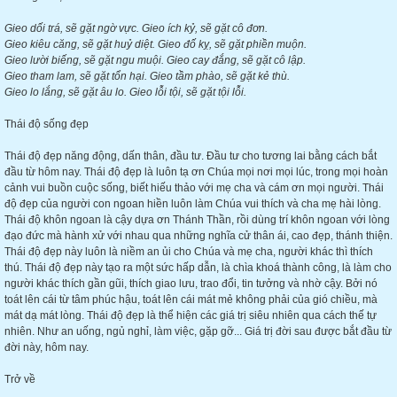
Gieo dối trá, sẽ gặt ngờ vực. Gieo ích kỷ, sẽ gặt cô đơn.
Gieo kiêu căng, sẽ gặt huỷ diệt. Gieo đố kỵ, sẽ gặt phiền muộn.
Gieo lười biếng, sẽ gặt ngu muội. Gieo cay đắng, sẽ gặt cô lập.
Gieo tham lam, sẽ gặt tổn hại. Gieo tầm phào, sẽ gặt kẻ thù.
Gieo lo lắng, sẽ gặt âu lo. Gieo lỗi tội, sẽ gặt tội lỗi.
Thái độ sống đẹp
Thái độ đẹp năng động, dấn thân, đầu tư. Đầu tư cho tương lai bằng cách bắt
đầu từ hôm nay. Thái độ đẹp là luôn tạ ơn Chúa mọi nơi mọi lúc, trong mọi hoàn
cảnh vui buồn cuộc sống, biết hiếu thảo với mẹ cha và cám ơn mọi người. Thái
độ đẹp của người con ngoan hiền luôn làm Chúa vui thích và cha mẹ hài lòng.
Thái độ khôn ngoan là cậy dựa ơn Thánh Thần, rồi dùng trí khôn ngoan với lòng
đạo đức mà hành xử với nhau qua những nghĩa cử thân ái, cao đẹp, thánh thiện.
Thái độ đẹp này luôn là niềm an ủi cho Chúa và mẹ cha, người khác thì thích
thú. Thái độ đẹp này tạo ra một sức hấp dẫn, là chìa khoá thành công, là làm cho
người khác thích gần gũi, thích giao lưu, trao đổi, tin tưởng và nhờ cậy. Bởi nó
toát lên cái từ tâm phúc hậu, toát lên cái mát mẻ không phải của gió chiều, mà
mát dạ mát lòng. Thái độ đẹp là thể hiện các giá trị siêu nhiên qua cách thế tự
nhiên. Như an uống, ngủ nghỉ, làm việc, gặp gỡ... Giá trị đời sau được bắt đầu từ
đời này, hôm nay.
Trở về