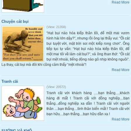
Read More
Chuyện cát bụi
(View: 21358)
“Hạt bụi nào hóa kiếp thân tôi, để một mai vươn
hình hài lớn dậy?”, nhưng rồi ông lại thấy vui: “Ôi cát
bụi tuyệt vời, mặt trời soi một kiếp rong chơi”. Ông
tiếp tục tự vấn: “Hạt bụi nào hóa kiếp thân tôi, để
một mai tôi về làm cát bụi?”, và ông than thở: “Ôi cát
bụi mệt nhoài, tiếng động nào gõ nhịp không nguôi”.
Lạ thay, cát bụi mà đôi khi cũng cảm thấy “mệt nhoài”!
Read More
Tranh cãi
(View: 20572)
Tranh cãi với khách hàng .....bạn thắng.....khách
hàng đi mất ! Tranh cãi với đồng nghiệp....bạn
thắng...đồng nghiệp xa dần ! Tranh cãi với người
thân ....bạn thắng....tình thân biến mất ! Tranh cãi với
bạn hữu....bạn thắng....bạn hữu dần xa !
Read More
SƯỚNG VÀ KHỔ.