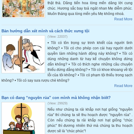
thật thà. Dâng tiến hoa lòng mến dâng lời cung
chúc. Hương sắc bay toả ngát nhan Mẹ diễm phúc.
Muôn tháng qua lòng mến yêu Mẹ không nhoà.
Read More
Bản hướng dẫn xét mình và cách thức xưng tội
(View: 22037)
• Tôi có tôn trọng sự trinh khiết của người tình
không? • Tôi có cho phép con cái hay người dưới
quyền làm những hành động này không? • Tôi có
dùng những danh từ hay kể chuyện không đứng
đắn không? • Tôi có thích nghe những câu chuyện
thiếu đứng đắng không? • Tôi có khoe khoang về tội
lỗi của tôi không? • Tôi có phạm tội thiếu trong sạch
không? • Tôi có say sưa rượu chè không?
Read More
Bạn có đang “nguyền rủa” con mình mà không nhận biết?
(View: 29929)
Nếu như chúng ta rải khắp nơi hạt giống "nguyền
rủa" thì chúng ta sẽ thu hoạch được "nguyền rủa" .
Còn nếu chúng ta rải khắp nơi hạt giống "chúc
phúc" thì đương nhiên thứ mà chúng ta thu hoạch
được sẽ là "chúc phúc"!