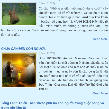
(View: 41824)
Có câu: “Không ai giận một người đang cười” Hãy
tập mỉm cười, trở về với niềm vui, và lan tỏa ra xung
quanh. Nụ cười luôn giúp bạn vượt qua khó khăn
một cách dễ dàng hơn. 3. HÀNH ĐỘNG Hãy hiểu rõ
điều mình muốn, và những gì mình cần làm. Hãy
làm hết sức và vui vẻ đón nhận kết quả. Chừng nào còn sống, bạn luôn có thể
làm lại từ đầu.
Read More
CHÚA CẦN ĐẾN CON NGƯỜI.
(View: 21673)
Hôm 20/09/2000, Antonio Mancuso đã chính thức
đến trình diện tại một dòng tu ở Milan, bắt đầu cuộc
đời một tu sĩ. Antonio cho biết anh đã thấy mình có
ơn gọi linh mục từ ngày còn là cậu bé giúp lễ, đã
suy nghĩ trong bao năm về vấn đề này và trằn trọc
rất nhiều sau khi theo dõi các bài thuyết giảng của
Đức Thánh Cha trong Đại Hội Giới Trẻ Thế Giới Lần
Thứ 15.
Read More
Tổng Lãnh Thiên Thần Micae phù hộ con người trong cuộc sống và
trong giờ lâm tử