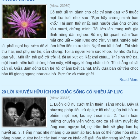
(View: 23950)
Có một đề thi dành cho các thí sinh đau khổ thuộc
mọi lứa tuổi như sau: "Bạn hãy chứng minh bạn
khổ." Thí sinh thứ nhất, một người đàn ông chừng
sáu mươi, chứng minh: Tôi lớn lên trong một gia
đình nông dân nghèo. Bố mẹ tôi quanh năm 'bán
mặt cho đất – bán lưng cho trời'. Vì nhà nghèo nên
tôi phải nghỉ học sớm để đi làm kiếm tiền mưu sinh. Nghĩ mà tủi thân!... Thí sinh
thứ hai, một phụ nữ trẻ, dẫn chứng: Tôi là người kém sức khoẻ. Từ nhỏ đã hay
đau yếu. Mỗi lần trái gió trở trời là tôi lại xụt xịt. Rất khó chịu!... Thí sinh thứ ba,
một thanh niên tuổi chừng hăm mấy, viết ngay không chần chừ: Tôi chẳng có tài
cán gì. Giữa đám đông bạn bè, tôi chẳng biết ca hát. Mấy đứa bạn cứ trêu chọc
bảo tôi giọng ngang như cua bò. Bực tức và chán ghê!...
Read More
20 LỜI KHUYÊN HỮU ÍCH KHI CUỘC SỐNG CÓ NHIỀU ÁP LỰC
(View: 33615)
1. Luôn giữ nụ cười thân thiện, sảng khoái. Đây là
phương pháp tiêu trừ áp lực tốt nhất, giúp trút bỏ ưu
phiền, mệt mỏi, tạo sự thoải mái. 2. Tranh luận
những chuyện viển vông, cao xa sẽ làm huyết áp
tăng cao; ngược lại, sự trầm tĩnh sẽ giúp làm hạ
huyết áp. 3. Tiếng nhạc nhẹ nhàng giúp giảm áp lực. Bạn có thể nghe hòa nhạc
bằng piano, guitar hoặc các loại nhạc cụ khác để giải tỏa tâm trạng không yên.