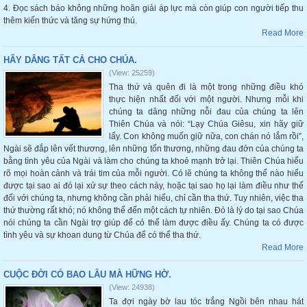
4. Đọc sách báo không những hoãn giải áp lực mà còn giúp con người tiếp thu
thêm kiến thức và tăng sự hứng thú.
Read More
HÃY DÂNG TẤT CẢ CHO CHÚA.
(View: 25259)
Tha thứ và quên đi là một trong những điều khó
thực hiện nhất đối với một người. Nhưng mỗi khi
chúng ta dâng những nỗi đau của chúng ta lên
Thiên Chúa và nói: “Lạy Chúa Giêsu, xin hãy giữ
lấy. Con không muốn giữ nữa, con chán nó lắm rồi”,
Ngài sẽ đắp lên vết thương, lên những tổn thương, những đau đớn của chúng ta
bằng tình yêu của Ngài và làm cho chúng ta khoẻ mạnh trở lại. Thiên Chúa hiểu
rõ mọi hoàn cảnh và trái tim của mỗi người. Có lẽ chúng ta không thể nào hiểu
được tại sao ai đó lại xử sự theo cách này, hoặc tại sao họ lại làm điều như thế
đối với chúng ta, nhưng không cần phải hiểu, chỉ cần tha thứ. Tuy nhiên, việc tha
thứ thường rất khó; nó không thể đến một cách tự nhiên. Đó là lý do tại sao Chúa
nói chúng ta cần Ngài trợ giúp để có thể làm được điều ấy. Chúng ta có được
tình yêu và sự khoan dung từ Chúa để có thể tha thứ.
Read More
CUỘC ĐỜI CÓ BAO LÂU MÀ HỮNG HỜ.
(View: 24938)
Ta đợi ngày bờ lau tóc trắng Ngồi bên nhau hát