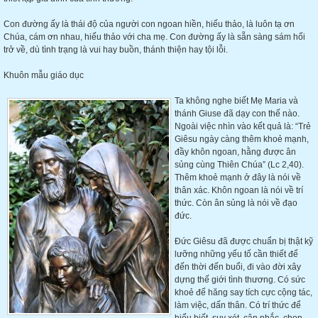
Con đường ấy là thái độ của người con ngoan hiền, hiếu thảo, là luôn tạ ơn
Chúa, cám ơn nhau, hiếu thảo với cha mẹ. Con đường ấy là sẵn sàng sám hối
trở về, dù tình trạng là vui hay buồn, thánh thiện hay tội lỗi.
Khuôn mẫu giáo dục
Ta không nghe biết Mẹ Maria và
thánh Giuse đã dạy con thế nào.
Ngoài việc nhìn vào kết quả là: “Trẻ
Giêsu ngày càng thêm khoẻ mạnh,
đầy khôn ngoan, hằng được ân
sủng cùng Thiên Chúa” (Lc 2,40).
Thêm khoẻ mạnh ở đây là nói về
thân xác. Khôn ngoan là nói về trí
thức. Còn ân sủng là nói về đạo
đức.
Đức Giêsu đã được chuẩn bị thật kỹ
lưỡng những yếu tố cần thiết để
đến thời đến buổi, đi vào đời xây
dựng thế giới tình thương. Có sức
khoẻ để hăng say tích cực cộng tác,
làm việc, dấn thân. Có trí thức để