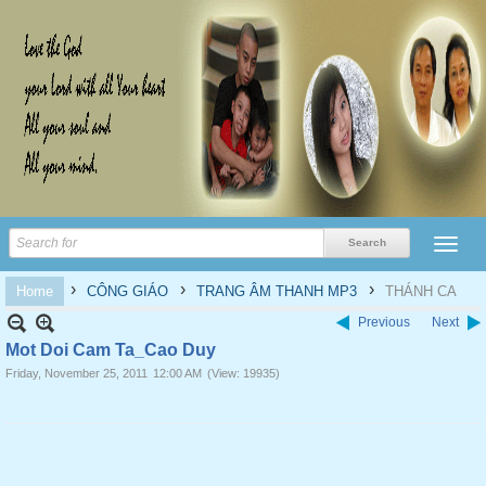
›
›
›
Home
CÔNG GIÁO
TRANG ÂM THANH MP3
THÁNH CA
Previous
Next
Mot Doi Cam Ta_Cao Duy
Friday, November 25, 2011
12:00 AM
(View: 19935)