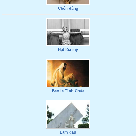
Chén đắng
Hạt lúa mỳ
Bao la Tình Chúa
Làm dấu