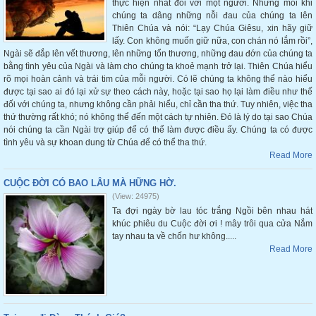
thực hiện nhất đối với một người. Nhưng mỗi khi
chúng ta dâng những nỗi đau của chúng ta lên
Thiên Chúa và nói: “Lạy Chúa Giêsu, xin hãy giữ
lấy. Con không muốn giữ nữa, con chán nó lắm rồi”,
Ngài sẽ đắp lên vết thương, lên những tổn thương, những đau đớn của chúng ta
bằng tình yêu của Ngài và làm cho chúng ta khoẻ mạnh trở lại. Thiên Chúa hiểu
rõ mọi hoàn cảnh và trái tim của mỗi người. Có lẽ chúng ta không thể nào hiểu
được tại sao ai đó lại xử sự theo cách này, hoặc tại sao họ lại làm điều như thế
đối với chúng ta, nhưng không cần phải hiểu, chỉ cần tha thứ. Tuy nhiên, việc tha
thứ thường rất khó; nó không thể đến một cách tự nhiên. Đó là lý do tại sao Chúa
nói chúng ta cần Ngài trợ giúp để có thể làm được điều ấy. Chúng ta có được
tình yêu và sự khoan dung từ Chúa để có thể tha thứ.
Read More
CUỘC ĐỜI CÓ BAO LÂU MÀ HỮNG HỜ.
(View: 24975)
Ta đợi ngày bờ lau tóc trắng Ngồi bên nhau hát
khúc phiêu du Cuộc đời ơi ! mây trôi qua cửa Nắm
tay nhau ta về chốn hư không.....
Read More