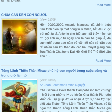
làm lại từ đầu.
Read More
CHÚA CẦN ĐẾN CON NGƯỜI.
(View: 21709)
Hôm 20/09/2000, Antonio Mancuso đã chính thức
đến trình diện tại một dòng tu ở Milan, bắt đầu cuộc
đời một tu sĩ. Antonio cho biết anh đã thấy mình có
ơn gọi linh mục từ ngày còn là cậu bé giúp lễ, đã
suy nghĩ trong bao năm về vấn đề này và trằn trọc
rất nhiều sau khi theo dõi các bài thuyết giảng của
Đức Thánh Cha trong Đại Hội Giới Trẻ Thế Giới Lần
Thứ 15.
Read More
Tổng Lãnh Thiên Thần Micae phù hộ con người trong cuộc sống và
trong giờ lâm tử
(View: 31965)
Sr. Jean Berchmans Minh Nguyệt
Cha Gabriele Bove thành Campobasso làm chứng:
- Một trong những lý do khiến Cha thánh Pio luôn
khẩn cầu sự giúp đỡ và nhận được sự bảo trợ đặc
biệt của Thánh Tổng Lãnh Thiên Thần Micae, đó là
ngài xin Thánh Tổng Lãnh Thiên Thần Micae gìn