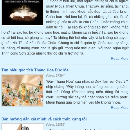
1. Sống ở trên đời, mỗi người chúng ta chỉ là người
quản lý của Thiên Chúa. Thật vậy, sự sống, tài năng,
trí thông minh, sức khoẻ, sắc đẹp, tất cả đều là ơn
Chúa ban. Nói tóm lại, tất cả những gì ta có, tất cả
những gì của ta đều là của Chúa. Chắc chẳng có ai
dám tự hỏi: Tại sao tôi không cao hơn, không mập
hơn? Tại sao tóc tôi không vàng hoe, mắt tôi không xanh biếc? Tại sao tôi không
có tài hội hoạ, có giọng ca hay? Ta không thể hỏi như vậy, vì ta không có quyền
gì trên đó. Tất cả đều là của Chúa. Chúng ta chỉ là quản lý. Chúa trao sự sống,
tài năng, trí thông minh cho ta gìn giữ trong một thời gian. Nói theo ngôn ngữ
Trịnh công Sơn tất cả những thứ đó chỉ "ở trọ" nơi ta.
Read More
Tìm hiểu gốc tích Tháng Hoa Đức Mẹ
(View: 17394)
"Đây Tháng Hoa" của nhạc sĩ Duy Tân với điệu 2/4
nhịp nhàng: "Đây tháng hoa, chúng con trung thành
thật thà. Dâng tiến hoa lòng mến dâng lời cung
chúc. Hương sắc bay toả ngát nhan Mẹ diễm phúc.
Muôn tháng qua lòng mến yêu Mẹ không nhoà.
Read More
Bản hướng dẫn xét mình và cách thức xưng tội
(View: 22057)