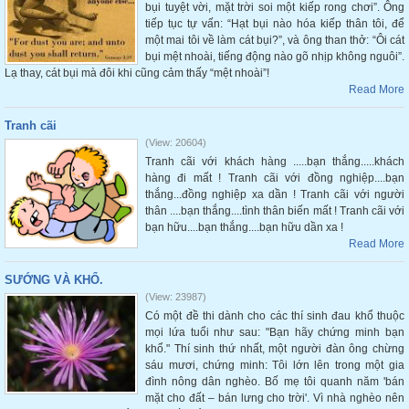
bụi tuyệt vời, mặt trời soi một kiếp rong chơi”. Ông
tiếp tục tự vấn: “Hạt bụi nào hóa kiếp thân tôi, để
một mai tôi về làm cát bụi?”, và ông than thở: “Ôi cát
bụi mệt nhoài, tiếng động nào gõ nhịp không nguôi”.
Lạ thay, cát bụi mà đôi khi cũng cảm thấy “mệt nhoài”!
Read More
Tranh cãi
(View: 20604)
Tranh cãi với khách hàng .....bạn thắng.....khách
hàng đi mất ! Tranh cãi với đồng nghiệp....bạn
thắng...đồng nghiệp xa dần ! Tranh cãi với người
thân ....bạn thắng....tình thân biến mất ! Tranh cãi với
bạn hữu....bạn thắng....bạn hữu dần xa !
Read More
SƯỚNG VÀ KHỔ.
(View: 23987)
Có một đề thi dành cho các thí sinh đau khổ thuộc
mọi lứa tuổi như sau: "Bạn hãy chứng minh bạn
khổ." Thí sinh thứ nhất, một người đàn ông chừng
sáu mươi, chứng minh: Tôi lớn lên trong một gia
đình nông dân nghèo. Bố mẹ tôi quanh năm 'bán
mặt cho đất – bán lưng cho trời'. Vì nhà nghèo nên