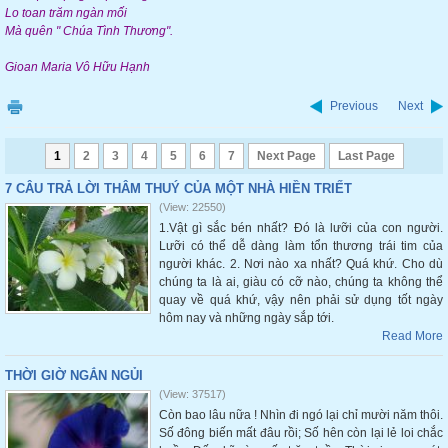
Lo toan trăm ngàn mối
Mà quên " Chúa Tình Thương".
Gioan Maria Vô Hữu Hạnh
Previous
Next
1
2
3
4
5
6
7
Next Page
Last Page
7 CÂU TRẢ LỜI THÂM THUÝ CỦA MỘT NHÀ HIỀN TRIẾT
(View: 22550)
1.Vật gì sắc bén nhất? Đó là lưỡi của con người.
Lưỡi có thể dễ dàng làm tổn thương trái tim của
người khác. 2. Nơi nào xa nhất? Quá khứ. Cho dù
chúng ta là ai, giàu có cỡ nào, chúng ta không thể
quay về quá khứ, vậy nên phải sử dụng tốt ngày
hôm nay và những ngày sắp tới.
Read More
THỜI GIỜ NGẮN NGỦI
(View: 37517)
Còn bao lâu nữa ! Nhìn đi ngó lại chỉ mười năm thôi.
Số đông biến mất đâu rồi; Số hên còn lại lẻ loi chắc