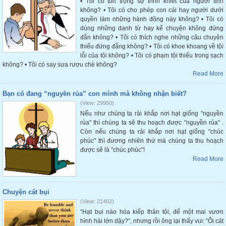
• Tôi có tôn trọng sự trinh khiết của người tình
không? • Tôi có cho phép con cái hay người dưới
quyền làm những hành động này không? • Tôi có
dùng những danh từ hay kể chuyện không đứng
đắn không? • Tôi có thích nghe những câu chuyện
thiếu đứng đắng không? • Tôi có khoe khoang về tội
lỗi của tôi không? • Tôi có phạm tội thiếu trong sạch
không? • Tôi có say sưa rượu chè không?
Read More
Bạn có đang “nguyền rủa” con mình mà không nhận biết?
(View: 29950)
Nếu như chúng ta rải khắp nơi hạt giống "nguyền
rủa" thì chúng ta sẽ thu hoạch được "nguyền rủa" .
Còn nếu chúng ta rải khắp nơi hạt giống "chúc
phúc" thì đương nhiên thứ mà chúng ta thu hoạch
được sẽ là "chúc phúc"!
Read More
Chuyện cát bụi
(View: 21402)
“Hạt bụi nào hóa kiếp thân tôi, để một mai vươn
hình hài lớn dậy?”, nhưng rồi ông lại thấy vui: “Ôi cát