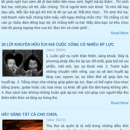
tôi phải nghỉ học sớm để đi làm kiếm tiền mưu sinh. Nghĩ mà tủi thân!... Thí sinh
thứ hai, một phụ nữ trẻ, dẫn chứng: Tôi là người kém sức khoẻ. Từ nhỏ đã hay
đau yếu. Mỗi lần trái gió trở trời là tôi lại xụt xịt. Rất khó chịu!... Thí sinh thứ ba,
một thanh niên tuổi chừng hăm mấy, viết ngay không chần chừ: Tôi chẳng có tài
cán gì. Giữa đám đông bạn bè, tôi chẳng biết ca hát. Mấy đứa bạn cứ trêu chọc
bảo tôi giọng ngang như cua bò. Bực tức và chán ghê!...
Read More
20 LỜI KHUYÊN HỮU ÍCH KHI CUỘC SỐNG CÓ NHIỀU ÁP LỰC
(View: 33650)
1. Luôn giữ nụ cười thân thiện, sảng khoái. Đây là
phương pháp tiêu trừ áp lực tốt nhất, giúp trút bỏ ưu
phiền, mệt mỏi, tạo sự thoải mái. 2. Tranh luận
những chuyện viển vông, cao xa sẽ làm huyết áp
tăng cao; ngược lại, sự trầm tĩnh sẽ giúp làm hạ
huyết áp. 3. Tiếng nhạc nhẹ nhàng giúp giảm áp lực. Bạn có thể nghe hòa nhạc
bằng piano, guitar hoặc các loại nhạc cụ khác để giải tỏa tâm trạng không yên.
4. Đọc sách báo không những hoãn giải áp lực mà còn giúp con người tiếp thu
thêm kiến thức và tăng sự hứng thú.
Read More
HÃY DÂNG TẤT CẢ CHO CHÚA.
(View: 25272)
Tha thứ và quên đi là một trong những điều khó