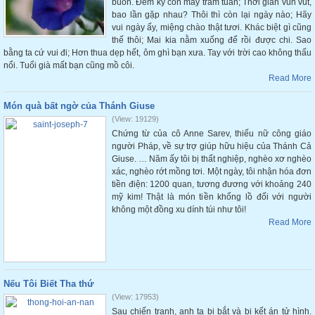
buồn. Đếm kỹ còn mấy trăm tuần; Thời gian vun vút,
bao lần gặp nhau? Thôi thì còn lại ngày nào; Hãy
vui ngày ấy, miệng chào thật tươi. Khác biệt gì cũng
thế thôi; Mai kia nằm xuống để rồi được chi. Sao
bằng ta cứ vui đi; Hơn thua dẹp hết, ôm ghì bạn xưa. Tay với trời cao không thấu
nổi. Tuổi già mất bạn cũng mồ côi.
Read More
Món quà bất ngờ của Thánh Giuse
(View: 19129)
Chứng từ của cô Anne Sarev, thiếu nữ công giáo
người Pháp, về sự trợ giúp hữu hiệu của Thánh Cả
Giuse. … Năm ấy tôi bị thất nghiệp, nghèo xơ nghèo
xác, nghèo rớt mồng tơi. Một ngày, tôi nhận hóa đơn
tiền điện: 1200 quan, tương đương với khoảng 240
mỹ kim! Thật là món tiền khổng lồ đối với người
không một đồng xu dính túi như tôi!
Read More
Nếu Tôi Biết Tha thứ
(View: 17953)
Sau chiến tranh, anh ta bị bắt và bị kết án tử hình.