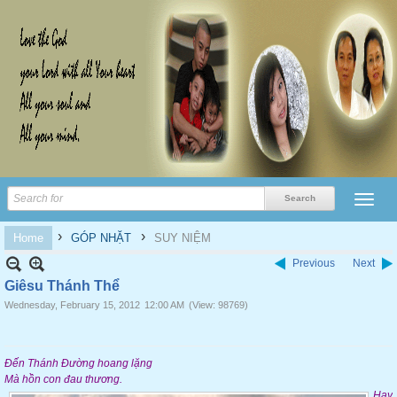
›
›
Home
GÓP NHẶT
SUY NIỆM
Previous
Next
Giêsu Thánh Thể
Wednesday, February 15, 2012
12:00 AM
(View: 98769)
Đến Thánh Đường hoang lặng
Mà h
ồn
con đau thương.
Hay