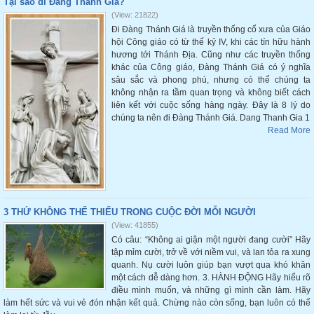
Tại sao đi Đàng Thánh Giá?
(View: 21822)
Đi Đàng Thánh Giá là truyền thống cổ xưa của Giáo
hội Công giáo có từ thế kỷ IV, khi các tín hữu hành
hương tới Thánh Địa. Cũng như các truyền thống
khác của Công giáo, Đàng Thánh Giá có ý nghĩa
sâu sắc và phong phú, nhưng có thể chúng ta
không nhận ra tầm quan trọng và không biết cách
liên kết với cuộc sống hàng ngày. Đây là 8 lý do
chúng ta nên đi Đàng Thánh Giá. Dang Thanh Gia 1
Read More
3 THỨ KHÔNG THỂ THIẾU TRONG CUỘC ĐỜI MỖI NGƯỜI
(View: 41855)
Có câu: “Không ai giận một người đang cười” Hãy
tập mỉm cười, trở về với niềm vui, và lan tỏa ra xung
quanh. Nụ cười luôn giúp bạn vượt qua khó khăn
một cách dễ dàng hơn. 3. HÀNH ĐỘNG Hãy hiểu rõ
điều mình muốn, và những gì mình cần làm. Hãy
làm hết sức và vui vẻ đón nhận kết quả. Chừng nào còn sống, bạn luôn có thể