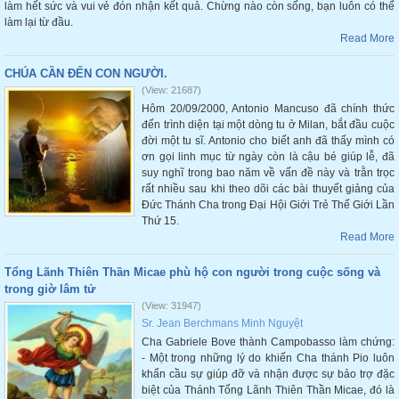
làm hết sức và vui vẻ đón nhận kết quả. Chừng nào còn sống, bạn luôn có thể
làm lại từ đầu.
Read More
CHÚA CẦN ĐẾN CON NGƯỜI.
(View: 21687)
Hôm 20/09/2000, Antonio Mancuso đã chính thức
đến trình diện tại một dòng tu ở Milan, bắt đầu cuộc
đời một tu sĩ. Antonio cho biết anh đã thấy mình có
ơn gọi linh mục từ ngày còn là cậu bé giúp lễ, đã
suy nghĩ trong bao năm về vấn đề này và trằn trọc
rất nhiều sau khi theo dõi các bài thuyết giảng của
Đức Thánh Cha trong Đại Hội Giới Trẻ Thế Giới Lần
Thứ 15.
Read More
Tổng Lãnh Thiên Thần Micae phù hộ con người trong cuộc sống và
trong giờ lâm tử
(View: 31947)
Sr. Jean Berchmans Minh Nguyệt
Cha Gabriele Bove thành Campobasso làm chứng:
- Một trong những lý do khiến Cha thánh Pio luôn
khẩn cầu sự giúp đỡ và nhận được sự bảo trợ đặc
biệt của Thánh Tổng Lãnh Thiên Thần Micae, đó là