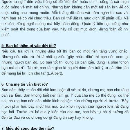
Người ta nghĩ đến việc trúng số để “đổi đời” hoặc chí ít cũng là cải thiện
cuộc sống về mặt tài chính. Nhưng bạn không cần một tài sản lớn để có
cuộc sống như mong muốn. Mỗi tháng để dành vài trăm ngàn thì sau vài
năm bạn sẽ có vài chục triệu. Bạn có thể đặt ra mục đích để phấn đấu. Về
cơ bản, đừng nghĩ suông mà hãy hành động. Quản lý tiền bạc cũng như
kiểm soát thể trọng của bạn vậy, hãy cố đạt mục đích, đừng “bán đồ nhi
phế”.
5. Bạn bè thêm gì vào đời tôi?
Nếu câu trả lời là những điều tốt thì bạn có một nền tảng vững chắc.
Nhưng nếu câu trả lời là những điều “gây nhức đầu” thì bạn nên xem lại
những người bạn đó. Có bạn tốt thì cũng có bạn xấu, đúng là phải “chọn
bạn mà chơi”. “Người bạn tâm giao là người dám làm trái ý ta cả trăm lần
để mang lại lợi ích cho ta” (L.Albert).
6. Cha mẹ tôi vẫn biết rõ?
Bạn cảm thấy muốn đổi chỗ làm hoặc đi với ai đó, nhưng mẹ bạn cho rằng
bạn sai lầm. Bạn không biết nên làm gì. Ý của cha mẹ có thể đúng, có thể
sai, nhưng bạn nên cân nhắc kinh nghiệm của những người đi trước. “Bảy
mươi phải học bảy mốt” kia mà. Sự khôn ngoan của người lớn rất đáng
học hỏi. Trước khi bỏ qua ý kiến của cha mẹ, bạn hãy tự hỏi ý tưởng đó
đến từ đâu và có chứng cớ gì đáng tin cậy hay không.
7. Mức độ sống đạo thế nào?