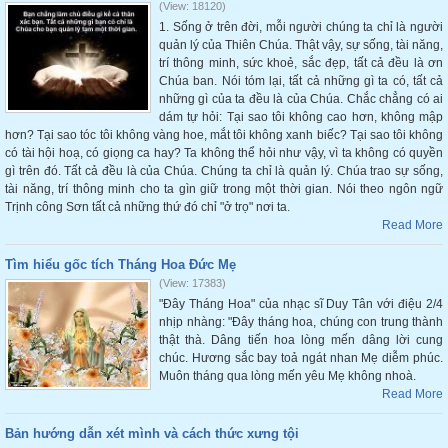
(View: 18120)
1. Sống ở trên đời, mỗi người chúng ta chỉ là người
quản lý của Thiên Chúa. Thật vậy, sự sống, tài năng,
trí thông minh, sức khoẻ, sắc đẹp, tất cả đều là ơn
Chúa ban. Nói tóm lại, tất cả những gì ta có, tất cả
những gì của ta đều là của Chúa. Chắc chẳng có ai
dám tự hỏi: Tại sao tôi không cao hơn, không mập
hơn? Tại sao tóc tôi không vàng hoe, mắt tôi không xanh biếc? Tại sao tôi không
có tài hội hoạ, có giọng ca hay? Ta không thể hỏi như vậy, vì ta không có quyền
gì trên đó. Tất cả đều là của Chúa. Chúng ta chỉ là quản lý. Chúa trao sự sống,
tài năng, trí thông minh cho ta gìn giữ trong một thời gian. Nói theo ngôn ngữ
Trịnh công Sơn tất cả những thứ đó chỉ "ở trọ" nơi ta.
Read More
Tìm hiểu gốc tích Tháng Hoa Đức Mẹ
(View: 17383)
"Đây Tháng Hoa" của nhạc sĩ Duy Tân với điệu 2/4
nhịp nhàng: "Đây tháng hoa, chúng con trung thành
thật thà. Dâng tiến hoa lòng mến dâng lời cung
chúc. Hương sắc bay toả ngát nhan Mẹ diễm phúc.
Muôn tháng qua lòng mến yêu Mẹ không nhoà.
Read More
Bản hướng dẫn xét mình và cách thức xưng tội