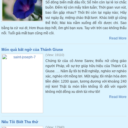
Số đông biến mất đâu rồi; Số hên còn lại lẻ loi chắc
buồn. Đếm kỹ còn mấy trăm tuần; Thời gian vun vút,
bao lần gặp nhau? Thôi thì còn lại ngày nào; Hãy
vui ngày ấy, miệng chào thật tươi. Khác biệt gì cũng
thế thôi; Mai kia nằm xuống để rồi được chi. Sao
bằng ta cứ vui đi; Hơn thua dẹp hết, ôm ghì bạn xưa. Tay với trời cao không thấu
nổi. Tuổi già mất bạn cũng mồ côi.
Read More
Món quà bất ngờ của Thánh Giuse
(View: 19110)
Chứng từ của cô Anne Sarev, thiếu nữ công giáo
người Pháp, về sự trợ giúp hữu hiệu của Thánh Cả
Giuse. … Năm ấy tôi bị thất nghiệp, nghèo xơ nghèo
xác, nghèo rớt mồng tơi. Một ngày, tôi nhận hóa đơn
tiền điện: 1200 quan, tương đương với khoảng 240
mỹ kim! Thật là món tiền khổng lồ đối với người
không một đồng xu dính túi như tôi!
Read More
Nếu Tôi Biết Tha thứ
(View: 17940)