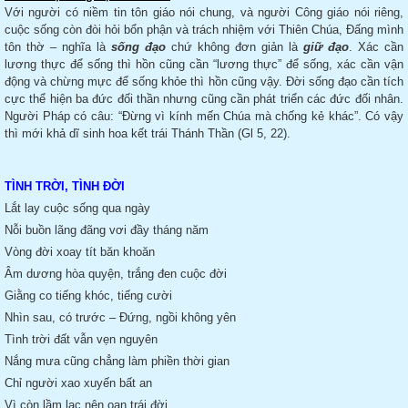
Với người có niềm tin tôn giáo nói chung, và người Công giáo nói riêng,
cuộc sống còn đòi hỏi bổn phận và trách nhiệm với Thiên Chúa, Đấng mình
tôn thờ – nghĩa là
sống đạo
chứ không đơn giản là
giữ đạo
. Xác cần
lương thực để sống thì hồn cũng cần “lương thực” để sống, xác cần vận
động và chừng mực để sống khỏe thì hồn cũng vậy. Đời sống đạo cần tích
cực thể hiện ba đức đối thần nhưng cũng cần phát triển các đức đối nhân.
Người Pháp có câu: “Đừng vì kính mến Chúa mà chống kẻ khác”. Có vậy
thì mới khả dĩ sinh hoa kết trái Thánh Thần (Gl 5, 22).
TÌNH TRỜI, TÌNH ĐỜI
Lắt lay cuộc sống qua ngày
Nỗi buồn lãng đãng vơi đầy tháng năm
Vòng đời xoay tít băn khoăn
Âm dương hòa quyện, trắng đen cuộc đời
Giằng co tiếng khóc, tiếng cười
Nhìn sau, có trước – Đứng, ngồi không yên
Tình trời đất vẫn vẹn nguyên
Nắng mưa cũng chẳng làm phiền thời gian
Chỉ người xao xuyến bất an
Vì còn lầm lạc nên oan trái đời