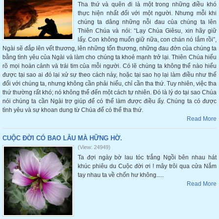
Tha thứ và quên đi là một trong những điều khó
thực hiện nhất đối với một người. Nhưng mỗi khi
chúng ta dâng những nỗi đau của chúng ta lên
Thiên Chúa và nói: “Lạy Chúa Giêsu, xin hãy giữ
lấy. Con không muốn giữ nữa, con chán nó lắm rồi”,
Ngài sẽ đắp lên vết thương, lên những tổn thương, những đau đớn của chúng ta
bằng tình yêu của Ngài và làm cho chúng ta khoẻ mạnh trở lại. Thiên Chúa hiểu
rõ mọi hoàn cảnh và trái tim của mỗi người. Có lẽ chúng ta không thể nào hiểu
được tại sao ai đó lại xử sự theo cách này, hoặc tại sao họ lại làm điều như thế
đối với chúng ta, nhưng không cần phải hiểu, chỉ cần tha thứ. Tuy nhiên, việc tha
thứ thường rất khó; nó không thể đến một cách tự nhiên. Đó là lý do tại sao Chúa
nói chúng ta cần Ngài trợ giúp để có thể làm được điều ấy. Chúng ta có được
tình yêu và sự khoan dung từ Chúa để có thể tha thứ.
Read More
CUỘC ĐỜI CÓ BAO LÂU MÀ HỮNG HỜ.
(View: 24949)
Ta đợi ngày bờ lau tóc trắng Ngồi bên nhau hát
khúc phiêu du Cuộc đời ơi ! mây trôi qua cửa Nắm
tay nhau ta về chốn hư không.....
Read More