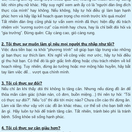
liếc nhìn phụ nữ khác. Hãy suy nghĩ xem anh ấy có là “người đàn ông đích
thực của mình” hay không. Nếu không, hãy tự hỏi điều gì làm bạn hạnh
phúc hơn và hãy lập kế hoạch quan trọng cho mình trước khi quá muộn!
Tất nhiên đàn ông cũng phải tự vấn xem mình đã thực hiện đầy đủ trách
nhiệm với “xương sườn cụt” của mình hay chưa, hay là chỉ biết đòi hỏi và
“gia trưởng”. Đừng quên: Cây càng cao, gió càng rung.
2. Tôi thực sự muốn làm gì nếu mọi người thu nhập như tôi?
Việc đưa tiền bạc ra khỏi "phương trình" sẽ giúp bạn tập trung vào những
gì bạn thực sự thích làm. Khi nghĩ về công việc mơ ước, hãy tự hỏi điều
gì thu hút bạn. Có thể đó là giờ giấc linh động hoặc chịu trách nhiệm về kế
hoạch riêng. Tuy nhiên, đừng ảo tưởng hoặc mơ mộng hão huyền, hãy bắt
tay làm việc để... vượt qua chính mình.
3. Tôi có thực sự đói?
Nếu chỉ ăn khi thấy đói thì không lo tăng cân. Nhưng nếu dùng đồ ăn để
thỏa mãn cảm giác (chán nản, cô đơn, buồn miệng...) thì nên tự hỏi: “Tôi
có thực sự đói?”. Nếu “có” thì đói tới mức nào? Chưa cồn cào thì đừng ăn.
Làm vài lần như vậy với các đồ ăn khác nhau, cơ thể sẽ cho bạn biết nên
ăn gì. Hãy luôn tự hỏi để tránh tăng cân. Tất nhiên, tránh béo phì là tránh
bệnh. Sống khỏe sẽ sống hạnh phúc.
4. Tôi có thực sự cần giàu hơn?