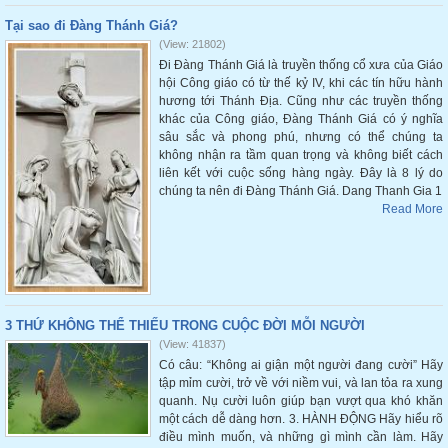
Tại sao đi Đàng Thánh Giá?
(View: 21802)
Đi Đàng Thánh Giá là truyền thống cổ xưa của Giáo
hội Công giáo có từ thế kỷ IV, khi các tín hữu hành
hương tới Thánh Địa. Cũng như các truyền thống
khác của Công giáo, Đàng Thánh Giá có ý nghĩa
sâu sắc và phong phú, nhưng có thể chúng ta
không nhận ra tầm quan trọng và không biết cách
liên kết với cuộc sống hàng ngày. Đây là 8 lý do
chúng ta nên đi Đàng Thánh Giá. Dang Thanh Gia 1
Read More
3 THỨ KHÔNG THỂ THIẾU TRONG CUỘC ĐỜI MỖI NGƯỜI
(View: 41837)
Có câu: “Không ai giận một người đang cười” Hãy
tập mỉm cười, trở về với niềm vui, và lan tỏa ra xung
quanh. Nụ cười luôn giúp bạn vượt qua khó khăn
một cách dễ dàng hơn. 3. HÀNH ĐỘNG Hãy hiểu rõ
điều mình muốn, và những gì mình cần làm. Hãy