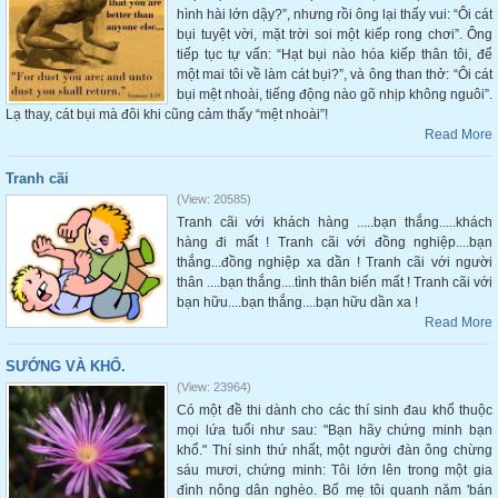
hình hài lớn dậy?”, nhưng rồi ông lại thấy vui: “Ôi cát
bụi tuyệt vời, mặt trời soi một kiếp rong chơi”. Ông
tiếp tục tự vấn: “Hạt bụi nào hóa kiếp thân tôi, để
một mai tôi về làm cát bụi?”, và ông than thở: “Ôi cát
bụi mệt nhoài, tiếng động nào gõ nhịp không nguôi”.
Lạ thay, cát bụi mà đôi khi cũng cảm thấy “mệt nhoài”!
Read More
Tranh cãi
(View: 20585)
Tranh cãi với khách hàng .....bạn thắng.....khách
hàng đi mất ! Tranh cãi với đồng nghiệp....bạn
thắng...đồng nghiệp xa dần ! Tranh cãi với người
thân ....bạn thắng....tình thân biến mất ! Tranh cãi với
bạn hữu....bạn thắng....bạn hữu dần xa !
Read More
SƯỚNG VÀ KHỔ.
(View: 23964)
Có một đề thi dành cho các thí sinh đau khổ thuộc
mọi lứa tuổi như sau: "Bạn hãy chứng minh bạn
khổ." Thí sinh thứ nhất, một người đàn ông chừng
sáu mươi, chứng minh: Tôi lớn lên trong một gia
đình nông dân nghèo. Bố mẹ tôi quanh năm 'bán