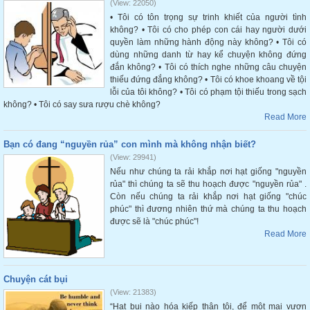
(View: 22050)
• Tôi có tôn trọng sự trinh khiết của người tình
không? • Tôi có cho phép con cái hay người dưới
quyền làm những hành động này không? • Tôi có
dùng những danh từ hay kể chuyện không đứng
đắn không? • Tôi có thích nghe những câu chuyện
thiếu đứng đắng không? • Tôi có khoe khoang về tội
lỗi của tôi không? • Tôi có phạm tội thiếu trong sạch
không? • Tôi có say sưa rượu chè không?
Read More
Bạn có đang “nguyền rủa” con mình mà không nhận biết?
(View: 29941)
Nếu như chúng ta rải khắp nơi hạt giống "nguyền
rủa" thì chúng ta sẽ thu hoạch được "nguyền rủa" .
Còn nếu chúng ta rải khắp nơi hạt giống "chúc
phúc" thì đương nhiên thứ mà chúng ta thu hoạch
được sẽ là "chúc phúc"!
Read More
Chuyện cát bụi
(View: 21383)
“Hạt bụi nào hóa kiếp thân tôi, để một mai vươn