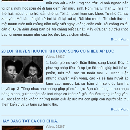
mặt cho đất – bán lưng cho trời'. Vì nhà nghèo nên
tôi phải nghỉ học sớm để đi làm kiếm tiền mưu sinh. Nghĩ mà tủi thân!... Thí sinh
thứ hai, một phụ nữ trẻ, dẫn chứng: Tôi là người kém sức khoẻ. Từ nhỏ đã hay
đau yếu. Mỗi lần trái gió trở trời là tôi lại xụt xịt. Rất khó chịu!... Thí sinh thứ ba,
một thanh niên tuổi chừng hăm mấy, viết ngay không chần chừ: Tôi chẳng có tài
cán gì. Giữa đám đông bạn bè, tôi chẳng biết ca hát. Mấy đứa bạn cứ trêu chọc
bảo tôi giọng ngang như cua bò. Bực tức và chán ghê!...
Read More
20 LỜI KHUYÊN HỮU ÍCH KHI CUỘC SỐNG CÓ NHIỀU ÁP LỰC
(View: 33632)
1. Luôn giữ nụ cười thân thiện, sảng khoái. Đây là
phương pháp tiêu trừ áp lực tốt nhất, giúp trút bỏ ưu
phiền, mệt mỏi, tạo sự thoải mái. 2. Tranh luận
những chuyện viển vông, cao xa sẽ làm huyết áp
tăng cao; ngược lại, sự trầm tĩnh sẽ giúp làm hạ
huyết áp. 3. Tiếng nhạc nhẹ nhàng giúp giảm áp lực. Bạn có thể nghe hòa nhạc
bằng piano, guitar hoặc các loại nhạc cụ khác để giải tỏa tâm trạng không yên.
4. Đọc sách báo không những hoãn giải áp lực mà còn giúp con người tiếp thu
thêm kiến thức và tăng sự hứng thú.
Read More
HÃY DÂNG TẤT CẢ CHO CHÚA.
(View: 25266)