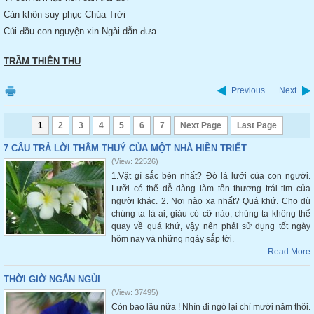
Càn khôn suy phục Chúa Trời
Cúi đầu con nguyện xin Ngài dẫn đưa.
TRẦM THIÊN THU
Previous
Next
1
2
3
4
5
6
7
Next Page
Last Page
7 CÂU TRẢ LỜI THÂM THUÝ CỦA MỘT NHÀ HIỀN TRIẾT
(View: 22526)
1.Vật gì sắc bén nhất? Đó là lưỡi của con người.
Lưỡi có thể dễ dàng làm tổn thương trái tim của
người khác. 2. Nơi nào xa nhất? Quá khứ. Cho dù
chúng ta là ai, giàu có cỡ nào, chúng ta không thể
quay về quá khứ, vậy nên phải sử dụng tốt ngày
hôm nay và những ngày sắp tới.
Read More
THỜI GIỜ NGẮN NGỦI
(View: 37495)
Còn bao lâu nữa ! Nhìn đi ngó lại chỉ mười năm thôi.