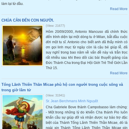
làm lại từ đầu.
Read More
CHÚA CẦN ĐẾN CON NGƯỜI.
(View: 21677)
Hôm 20/09/2000, Antonio Mancuso đã chính thức
đến trình diện tại một dòng tu ở Milan, bắt đầu cuộc
đời một tu sĩ. Antonio cho biết anh đã thấy mình có
ơn gọi linh mục từ ngày còn là cậu bé giúp lễ, đã
suy nghĩ trong bao năm về vấn đề này và trằn trọc
rất nhiều sau khi theo dõi các bài thuyết giảng của
Đức Thánh Cha trong Đại Hội Giới Trẻ Thế Giới Lần
Thứ 15.
Read More
Tổng Lãnh Thiên Thần Micae phù hộ con người trong cuộc sống và
trong giờ lâm tử
(View: 31941)
Sr. Jean Berchmans Minh Nguyệt
Cha Gabriele Bove thành Campobasso làm chứng:
- Một trong những lý do khiến Cha thánh Pio luôn
khẩn cầu sự giúp đỡ và nhận được sự bảo trợ đặc
biệt của Thánh Tổng Lãnh Thiên Thần Micae, đó là
ngài xin Thánh Tổng Lãnh Thiên Thần Micae gìn