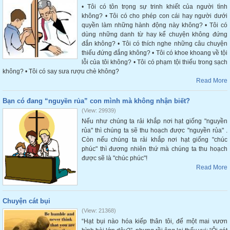
• Tôi có tôn trọng sự trinh khiết của người tình
không? • Tôi có cho phép con cái hay người dưới
quyền làm những hành động này không? • Tôi có
dùng những danh từ hay kể chuyện không đứng
đắn không? • Tôi có thích nghe những câu chuyện
thiếu đứng đắng không? • Tôi có khoe khoang về tội
lỗi của tôi không? • Tôi có phạm tội thiếu trong sạch
không? • Tôi có say sưa rượu chè không?
Read More
Bạn có đang “nguyền rủa” con mình mà không nhận biết?
(View: 29939)
Nếu như chúng ta rải khắp nơi hạt giống "nguyền
rủa" thì chúng ta sẽ thu hoạch được "nguyền rủa" .
Còn nếu chúng ta rải khắp nơi hạt giống "chúc
phúc" thì đương nhiên thứ mà chúng ta thu hoạch
được sẽ là "chúc phúc"!
Read More
Chuyện cát bụi
(View: 21368)
“Hạt bụi nào hóa kiếp thân tôi, để một mai vươn