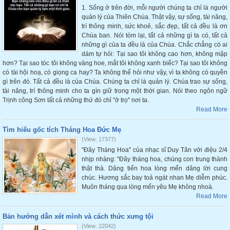
1. Sống ở trên đời, mỗi người chúng ta chỉ là người
quản lý của Thiên Chúa. Thật vậy, sự sống, tài năng,
trí thông minh, sức khoẻ, sắc đẹp, tất cả đều là ơn
Chúa ban. Nói tóm lại, tất cả những gì ta có, tất cả
những gì của ta đều là của Chúa. Chắc chẳng có ai
dám tự hỏi: Tại sao tôi không cao hơn, không mập
hơn? Tại sao tóc tôi không vàng hoe, mắt tôi không xanh biếc? Tại sao tôi không
có tài hội hoạ, có giọng ca hay? Ta không thể hỏi như vậy, vì ta không có quyền
gì trên đó. Tất cả đều là của Chúa. Chúng ta chỉ là quản lý. Chúa trao sự sống,
tài năng, trí thông minh cho ta gìn giữ trong một thời gian. Nói theo ngôn ngữ
Trịnh công Sơn tất cả những thứ đó chỉ "ở trọ" nơi ta.
Read More
Tìm hiểu gốc tích Tháng Hoa Đức Mẹ
(View: 17377)
"Đây Tháng Hoa" của nhạc sĩ Duy Tân với điệu 2/4
nhịp nhàng: "Đây tháng hoa, chúng con trung thành
thật thà. Dâng tiến hoa lòng mến dâng lời cung
chúc. Hương sắc bay toả ngát nhan Mẹ diễm phúc.
Muôn tháng qua lòng mến yêu Mẹ không nhoà.
Read More
Bản hướng dẫn xét mình và cách thức xưng tội
(View: 22042)