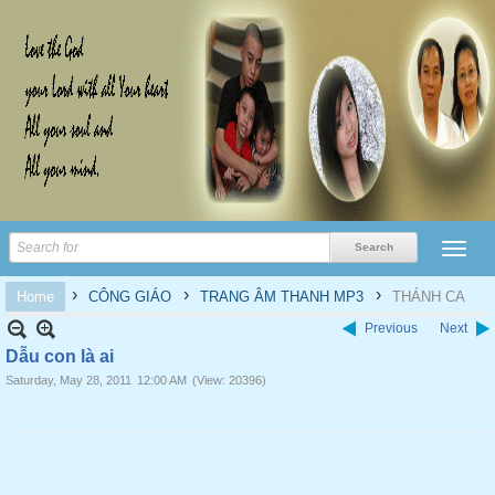
›
›
›
Home
CÔNG GIÁO
TRANG ÂM THANH MP3
THÁNH CA
Previous
Next
Dẫu con là ai
Saturday, May 28, 2011
12:00 AM
(View: 20396)