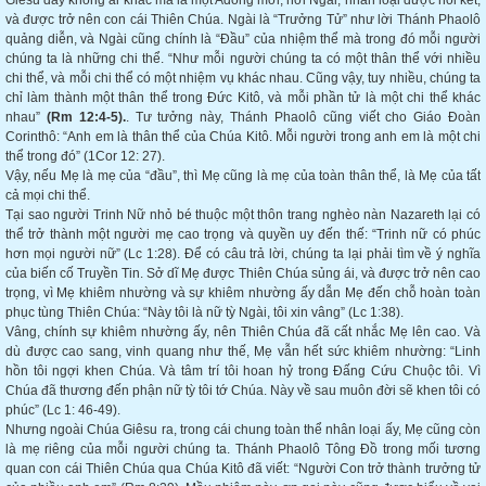
Giêsu đây không ai khác mà là một Adong mới, nơi Ngài, nhân loại được nối kết,
và được trở nên con cái Thiên Chúa. Ngài là “Trưởng Tử” như lời Thánh Phaolô
quảng diễn, và Ngài cũng chính là “Đầu” của nhiệm thể mà trong đó mỗi người
chúng ta là những chi thể. “Như mỗi người chúng ta có một thân thể với nhiều
chi thể, và mỗi chi thể có một nhiệm vụ khác nhau. Cũng vậy, tuy nhiều, chúng ta
chỉ làm thành một thân thể trong Đức Kitô, và mỗi phần tử là một chi thể khác
nhau”
(Rm 12:4-5).
. Tư tưởng này, Thánh Phaolô cũng viết cho Giáo Đoàn
Corinthô: “Anh em là thân thể của Chúa Kitô. Mỗi người trong anh em là một chi
thể trong đó” (1Cor 12: 27).
Vậy, nếu Mẹ là mẹ của “đầu”, thì Mẹ cũng là mẹ của toàn thân thể, là Mẹ của tất
cả mọi chi thể.
Tại sao người Trinh Nữ nhỏ bé thuộc một thôn trang nghèo nàn Nazareth lại có
thể trở thành một người mẹ cao trọng và quyền uy đến thế: “Trinh nữ có phúc
hơn mọi người nữ” (Lc 1:28). Để có câu trả lời, chúng ta lại phải tìm về ý nghĩa
của biến cố Truyền Tin. Sở dĩ Mẹ được Thiên Chúa sủng ái, và được trở nên cao
trọng, vì Mẹ khiêm nhường và sự khiêm nhường ấy dẫn Mẹ đến chỗ hoàn toàn
phục tùng Thiên Chúa: “Này tôi là nữ tỳ Ngài, tôi xin vâng” (Lc 1:38).
Vâng, chính sự khiêm nhường ấy, nên Thiên Chúa đã cất nhắc Mẹ lên cao. Và
dù được cao sang, vinh quang như thế, Mẹ vẫn hết sức khiêm nhường: “Linh
hồn tôi ngợi khen Chúa. Và tâm trí tôi hoan hỷ trong Đấng Cứu Chuộc tôi. Vì
Chúa đã thương đến phận nữ tỳ tôi tớ Chúa. Này về sau muôn đời sẽ khen tôi có
phúc” (Lc 1: 46-49).
Nhưng ngoài Chúa Giêsu ra, trong cái chung toàn thể nhân loại ấy, Mẹ cũng còn
là mẹ riêng của mỗi người chúng ta. Thánh Phaolô Tông Đồ trong mối tương
quan con cái Thiên Chúa qua Chúa Kitô đã viết: “Người Con trở thành trưởng tử