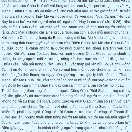
của nhiều anh em” (Rm 8:29). Mầu nhiệm này, ơn gọi này cũng được hiểu về vai
trò làm anh của Chúa Kitô đối với từng anh em của Ngài qua tương quan với Mẹ
Maria. Chính Chúa Kitô đã mặc khải cho biết điều này. Trước giờ hấp hối, từ trên
thập giá nhìn xuống thấy Mẹ và người môn đệ yêu dấu, Ngài đã nói: “Hỡi bà!
Này là con bà”, và với người môn đệ, ngài nói: “Này là mẹ con” (Jn 19:26). Như
vậy, chính Chúa Giêsu đã mặc khải cho nhân loại và cho mỗi người chúng ta
rằng, Đức Maria không chỉ là riêng của Ngài, mà còn là của mỗi người chúng ta.
Khi sinh ra Chúa trong hang đá Belem, cùng một lúc, Mẹ Maria cũng sinh chúng
ta ra trong tình thương yêu và bình an của Thiên Chúa. Khi Mẹ cho Chúa Giêsu
bú sữa, cũng là chính chúng ta được nuôi dưỡng bởi dòng sữa tình yêu của
người. Khi Mẹ nâng đỡ, bao bọc, và nuôi dưỡng Chúa Giêsu, cũng chính là
chúng ta từng người một được mẹ nâng đỡ, bao bọc, và nuôi dưỡng. Và khi
Chúa Giêsu hấp hối trong Vườn Cây Dầu, vác thập giá lên núi Sọ, và chịu đóng
đanh trên đó, thì cũng chính là Mẹ có mặt bên mỗi người chúng ta mỗi khi sầu
khổ, lúc gặp thử thách, và ngay bên giường trước giờ ly biệt cõi trần: “Thánh
Maria Đức Mẹ Chúa Trời, cầu cho chúng con là kẻ có tội khi nay và trong giờ lâm
tử”. Đó là lời cầu xin mà Giáo Hội dạy con cái mình phải xin với Mẹ mọi ngày.
Tôi đã tham dự đám tang của nhiều người Công Giáo, Phật Giáo, nhưng chỉ duy
một lần, gần đây tôi được tham dự đám tang của một người chị em Tin Lành. Tôi
không nói về sự khác biệt giữa Công Giáo và Phật Giáo, nhưng so sánh với đám
tang của người chị em Tin Lành với những đám tang Công Giáo thì đây là điều
khiến tôi phải suy nghĩ. Cũng có Lời Chúa được chia sẻ, cũng có Thánh Thi
được đọc lên, nhưng thiếu hình bóng người Mẹ hiền. Người mẹ mà mỗi ngày tôi
đều xin với người: “cầu cho chúng con là kẻ có tội khi nay và trong giờ lâm tử”.
Điều gây ngạc nhiên, là chính những người trong gia đình nhà hiếu cũng cảm