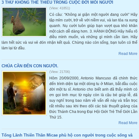
3 THỨ KHÔNG THỂ THIẾU TRONG CUỘC ĐỜI MỖI NGƯỜI
(View: 41851)
Có câu: “Không ai giận một người đang cười” Hãy
tập mỉm cười, trở về với niềm vui, và lan tỏa ra xung
quanh. Nụ cười luôn giúp bạn vượt qua khó khăn
một cách dễ dàng hơn. 3. HÀNH ĐỘNG Hãy hiểu rõ
điều mình muốn, và những gì mình cần làm. Hãy
làm hết sức và vui vẻ đón nhận kết quả. Chừng nào còn sống, bạn luôn có thể
làm lại từ đầu.
Read More
CHÚA CẦN ĐẾN CON NGƯỜI.
(View: 21706)
Hôm 20/09/2000, Antonio Mancuso đã chính thức
đến trình diện tại một dòng tu ở Milan, bắt đầu cuộc
đời một tu sĩ. Antonio cho biết anh đã thấy mình có
ơn gọi linh mục từ ngày còn là cậu bé giúp lễ, đã
suy nghĩ trong bao năm về vấn đề này và trằn trọc
rất nhiều sau khi theo dõi các bài thuyết giảng của
Đức Thánh Cha trong Đại Hội Giới Trẻ Thế Giới Lần
Thứ 15.
Read More
Tổng Lãnh Thiên Thần Micae phù hộ con người trong cuộc sống và