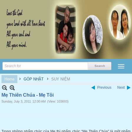
›
›
Home
GÓP NHẶT
SUY NIỆM
Previous
Next
Mẹ Thiên Chúa - Mẹ Tôi
Sunday, July 3, 2011
12:00 AM
(View: 103693)
Trong những phẩm chức của Mẹ thì phẩm chức “Mẹ Thiên Chúa” là một phẩm