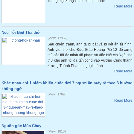
không một đồng xu dính túi như tôi!
Read More
Nếu Tôi Biết Tha thứ
(View: 17952)
Sau chiến tranh, anh ta bị bắt và bị kết án tử hình.
Anh viết thư cho Đức Giáo Hoàng Piô 12 để xưng
thú các tội ác mình đã phạm và đặc biệt xin Ngài tha
thứ cho anh tội đã tấn công vào Vương Cung thánh
đường Thánh Phaolô ngoại thành.
Read More
Khác nhau chỉ 1 niệm khiến cuộc đời 3 người ăn mày rẽ theo 3 hướng
không ngờ
(View: 17698)
Read More
Nguồn gốc Mùa Chay
(View: 18187)