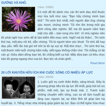
SƯỚNG VÀ KHỔ.
(View: 23980)
Có một đề thi dành cho các thí sinh đau khổ thuộc
mọi lứa tuổi như sau: "Bạn hãy chứng minh bạn
khổ." Thí sinh thứ nhất, một người đàn ông chừng
sáu mươi, chứng minh: Tôi lớn lên trong một gia
đình nông dân nghèo. Bố mẹ tôi quanh năm 'bán
mặt cho đất – bán lưng cho trời'. Vì nhà nghèo nên
tôi phải nghỉ học sớm để đi làm kiếm tiền mưu sinh. Nghĩ mà tủi thân!... Thí sinh
thứ hai, một phụ nữ trẻ, dẫn chứng: Tôi là người kém sức khoẻ. Từ nhỏ đã hay
đau yếu. Mỗi lần trái gió trở trời là tôi lại xụt xịt. Rất khó chịu!... Thí sinh thứ ba,
một thanh niên tuổi chừng hăm mấy, viết ngay không chần chừ: Tôi chẳng có tài
cán gì. Giữa đám đông bạn bè, tôi chẳng biết ca hát. Mấy đứa bạn cứ trêu chọc
bảo tôi giọng ngang như cua bò. Bực tức và chán ghê!...
Read More
20 LỜI KHUYÊN HỮU ÍCH KHI CUỘC SỐNG CÓ NHIỀU ÁP LỰC
(View: 33649)
1. Luôn giữ nụ cười thân thiện, sảng khoái. Đây là
phương pháp tiêu trừ áp lực tốt nhất, giúp trút bỏ ưu
phiền, mệt mỏi, tạo sự thoải mái. 2. Tranh luận
những chuyện viển vông, cao xa sẽ làm huyết áp
tăng cao; ngược lại, sự trầm tĩnh sẽ giúp làm hạ
huyết áp. 3. Tiếng nhạc nhẹ nhàng giúp giảm áp lực. Bạn có thể nghe hòa nhạc