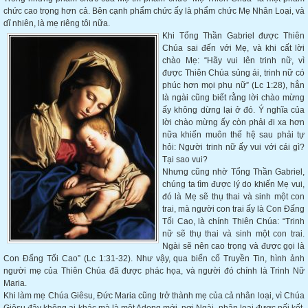
chức cao trọng hơn cả. Bên cạnh phẩm chức ấy là phẩm chức Mẹ Nhân Loại, và
dĩ nhiên, là mẹ riêng tôi nữa.
Khi Tổng Thần Gabriel được Thiên
Chúa sai đến với Mẹ, và khi cất lời
chào Mẹ: “Hãy vui lên trinh nữ, vì
được Thiên Chúa sủng ái, trinh nữ có
phúc hơn mọi phụ nữ” (Lc 1:28), hẳn
là ngài cũng biết rằng lời chào mừng
ấy không dừng lại ở đó. Ý nghĩa của
lời chào mừng ấy còn phải đi xa hơn
nữa khiến muôn thế hệ sau phải tự
hỏi: Người trinh nữ ấy vui với cái gì?
Tại sao vui?
Nhưng cũng nhờ Tổng Thần Gabriel,
chúng ta tìm được lý do khiến Mẹ vui,
đó là Mẹ sẽ thụ thai và sinh một con
trai, mà người con trai ấy là Con Đấng
Tối Cao, là chính Thiên Chúa: “Trinh
nữ sẽ thụ thai và sinh một con trai.
Ngài sẽ nên cao trọng và được gọi là
Con Đấng Tối Cao” (Lc 1:31-32). Như vậy, qua biến cố Truyền Tin, hình ảnh
người mẹ của Thiên Chúa đã được phác họa, và người đó chính là Trinh Nữ
Maria.
Khi làm mẹ Chúa Giêsu, Đức Maria cũng trở thành mẹ của cả nhân loại, vì Chúa