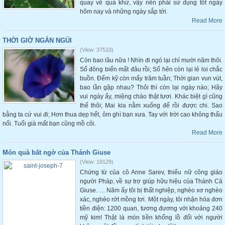
quay về quá khứ, vậy nên phải sử dụng tốt ngày
hôm nay và những ngày sắp tới.
Read More
THỜI GIỜ NGẮN NGỦI
(View: 37510)
Còn bao lâu nữa ! Nhìn đi ngó lại chỉ mười năm thôi.
Số đông biến mất đâu rồi; Số hên còn lại lẻ loi chắc
buồn. Đếm kỹ còn mấy trăm tuần; Thời gian vun vút,
bao lần gặp nhau? Thôi thì còn lại ngày nào; Hãy
vui ngày ấy, miệng chào thật tươi. Khác biệt gì cũng
thế thôi; Mai kia nằm xuống để rồi được chi. Sao
bằng ta cứ vui đi; Hơn thua dẹp hết, ôm ghì bạn xưa. Tay với trời cao không thấu
nổi. Tuổi già mất bạn cũng mồ côi.
Read More
Món quà bất ngờ của Thánh Giuse
(View: 19129)
Chứng từ của cô Anne Sarev, thiếu nữ công giáo
người Pháp, về sự trợ giúp hữu hiệu của Thánh Cả
Giuse. … Năm ấy tôi bị thất nghiệp, nghèo xơ nghèo
xác, nghèo rớt mồng tơi. Một ngày, tôi nhận hóa đơn
tiền điện: 1200 quan, tương đương với khoảng 240
mỹ kim! Thật là món tiền khổng lồ đối với người