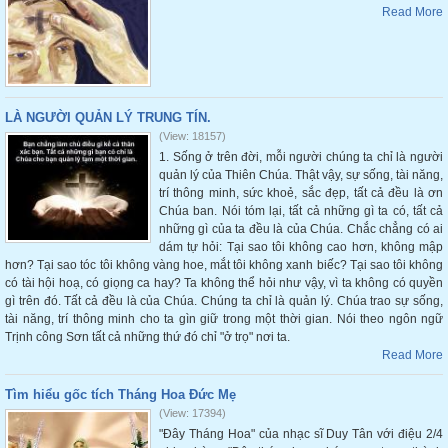
Read More
LÀ NGƯỜI QUẢN LÝ TRUNG TÍN.
(View: 18157)
1. Sống ở trên đời, mỗi người chúng ta chỉ là người
quản lý của Thiên Chúa. Thật vậy, sự sống, tài năng,
trí thông minh, sức khoẻ, sắc đẹp, tất cả đều là ơn
Chúa ban. Nói tóm lại, tất cả những gì ta có, tất cả
những gì của ta đều là của Chúa. Chắc chẳng có ai
dám tự hỏi: Tại sao tôi không cao hơn, không mập
hơn? Tại sao tóc tôi không vàng hoe, mắt tôi không xanh biếc? Tại sao tôi không
có tài hội hoạ, có giọng ca hay? Ta không thể hỏi như vậy, vì ta không có quyền
gì trên đó. Tất cả đều là của Chúa. Chúng ta chỉ là quản lý. Chúa trao sự sống,
tài năng, trí thông minh cho ta gìn giữ trong một thời gian. Nói theo ngôn ngữ
Trịnh công Sơn tất cả những thứ đó chỉ "ở trọ" nơi ta.
Read More
Tìm hiểu gốc tích Tháng Hoa Đức Mẹ
(View: 17394)
"Đây Tháng Hoa" của nhạc sĩ Duy Tân với điệu 2/4