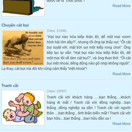
được sẽ là "chúc phúc"!
Read More
Chuyện cát bụi
(View: 21396)
“Hạt bụi nào hóa kiếp thân tôi, để một mai vươn
hình hài lớn dậy?”, nhưng rồi ông lại thấy vui: “Ôi cát
bụi tuyệt vời, mặt trời soi một kiếp rong chơi”. Ông
tiếp tục tự vấn: “Hạt bụi nào hóa kiếp thân tôi, để
một mai tôi về làm cát bụi?”, và ông than thở: “Ôi cát
bụi mệt nhoài, tiếng động nào gõ nhịp không nguôi”.
Lạ thay, cát bụi mà đôi khi cũng cảm thấy “mệt nhoài”!
Read More
Tranh cãi
(View: 20597)
Tranh cãi với khách hàng .....bạn thắng.....khách
hàng đi mất ! Tranh cãi với đồng nghiệp....bạn
thắng...đồng nghiệp xa dần ! Tranh cãi với người
thân ....bạn thắng....tình thân biến mất ! Tranh cãi với
bạn hữu....bạn thắng....bạn hữu dần xa !
Read More