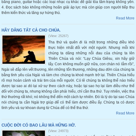
bằng piano, guitar hoặc các loại nhạc cụ khác để giải tỏa tâm trạng không yên.
4. Đọc sách báo không những hoãn giải áp lực mà còn giúp con người tiếp thu
thêm kiến thức và tăng sự hứng thú.
Read More
HÃY DÂNG TẤT CẢ CHO CHÚA.
(View: 25267)
Tha thứ và quên đi là một trong những điều khó
thực hiện nhất đối với một người. Nhưng mỗi khi
chúng ta dâng những nỗi đau của chúng ta lên
Thiên Chúa và nói: “Lạy Chúa Giêsu, xin hãy giữ
lấy. Con không muốn giữ nữa, con chán nó lắm rồi”,
Ngài sẽ đắp lên vết thương, lên những tổn thương, những đau đớn của chúng ta
bằng tình yêu của Ngài và làm cho chúng ta khoẻ mạnh trở lại. Thiên Chúa hiểu
rõ mọi hoàn cảnh và trái tim của mỗi người. Có lẽ chúng ta không thể nào hiểu
được tại sao ai đó lại xử sự theo cách này, hoặc tại sao họ lại làm điều như thế
đối với chúng ta, nhưng không cần phải hiểu, chỉ cần tha thứ. Tuy nhiên, việc tha
thứ thường rất khó; nó không thể đến một cách tự nhiên. Đó là lý do tại sao Chúa
nói chúng ta cần Ngài trợ giúp để có thể làm được điều ấy. Chúng ta có được
tình yêu và sự khoan dung từ Chúa để có thể tha thứ.
Read More
CUỘC ĐỜI CÓ BAO LÂU MÀ HỮNG HỜ.
(View: 24973)