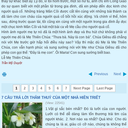
thấy sự khác biệt ấy. Lý do, vì tối hôm trước, một số nữ tu, anh chị em Công Giáo
do sự quen biết với một phần tử trong gia đình, đã xin phép đến đọc kinh cho
người quá cố. Những tràng Mân Côi được cất lên cùng với những bài thánh ca
đã làm cho con cháu của người quá cố bồi hồi xúc động. Và chính vì thế, hôm
sau, đứng trước quan tài, tôi cũng xin cùng với một người trong gia đình ấy đọc
một chục kinh Mân Côi và hát một bài ca về Mẹ cầu cho người quá cố.
Hình ảnh người mẹ tự nó đã là một hình ảnh đẹp và thu hút chứ không phải vì
người mẹ đó là Mẹ Thiên Chúa: “Thưa bà. Này là con bà”. Chúa Giêsu đã chẳng
nói với Mẹ trước giờ hấp hối điều này sao? Vậy thì mặc dù Mẹ là Mẹ Thiên
Chúa, con vẫn hạnh phúc và sung sướng nói với Mẹ như Chúa Giêsu đã cho
phép con gọi thế: “Đây là mẹ con”. Ôi Maria! Con sung sướng biết bao.
Lễ Mẹ Thiên Chúa
Trần Mỹ Duyệt
Previous
Next
1
2
3
4
5
6
7
Next Page
Last Page
7 CÂU TRẢ LỜI THÂM THUÝ CỦA MỘT NHÀ HIỀN TRIẾT
(View: 22541)
1.Vật gì sắc bén nhất? Đó là lưỡi của con người.
Lưỡi có thể dễ dàng làm tổn thương trái tim của
người khác. 2. Nơi nào xa nhất? Quá khứ. Cho dù
chúng ta là ai, giàu có cỡ nào, chúng ta không thể