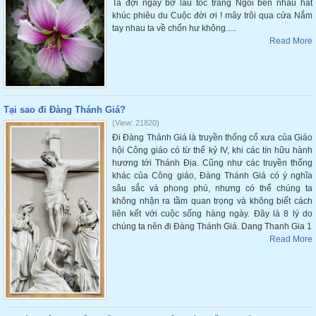
Ta đợi ngày bờ lau tóc trắng Ngồi bên nhau hát
khúc phiêu du Cuộc đời ơi ! mây trôi qua cửa Nắm
tay nhau ta về chốn hư không.....
Read More
Tại sao đi Đàng Thánh Giá?
(View: 21820)
Đi Đàng Thánh Giá là truyền thống cổ xưa của Giáo
hội Công giáo có từ thế kỷ IV, khi các tín hữu hành
hương tới Thánh Địa. Cũng như các truyền thống
khác của Công giáo, Đàng Thánh Giá có ý nghĩa
sâu sắc và phong phú, nhưng có thể chúng ta
không nhận ra tầm quan trọng và không biết cách
liên kết với cuộc sống hàng ngày. Đây là 8 lý do
chúng ta nên đi Đàng Thánh Giá. Dang Thanh Gia 1
Read More