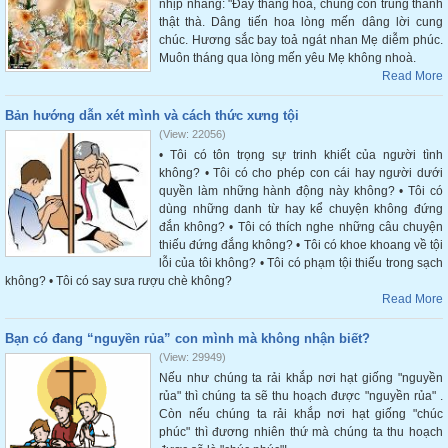
nhịp nhàng: "Đây tháng hoa, chúng con trung thành
thật thà. Dâng tiến hoa lòng mến dâng lời cung
chúc. Hương sắc bay toả ngát nhan Mẹ diễm phúc.
Muôn tháng qua lòng mến yêu Mẹ không nhoà.
Read More
Bản hướng dẫn xét mình và cách thức xưng tội
(View: 22056)
• Tôi có tôn trọng sự trinh khiết của người tình
không? • Tôi có cho phép con cái hay người dưới
quyền làm những hành động này không? • Tôi có
dùng những danh từ hay kể chuyện không đứng
đắn không? • Tôi có thích nghe những câu chuyện
thiếu đứng đắng không? • Tôi có khoe khoang về tội
lỗi của tôi không? • Tôi có phạm tội thiếu trong sạch
không? • Tôi có say sưa rượu chè không?
Read More
Bạn có đang “nguyền rủa” con mình mà không nhận biết?
(View: 29949)
Nếu như chúng ta rải khắp nơi hạt giống "nguyền
rủa" thì chúng ta sẽ thu hoạch được "nguyền rủa" .
Còn nếu chúng ta rải khắp nơi hạt giống "chúc
phúc" thì đương nhiên thứ mà chúng ta thu hoạch