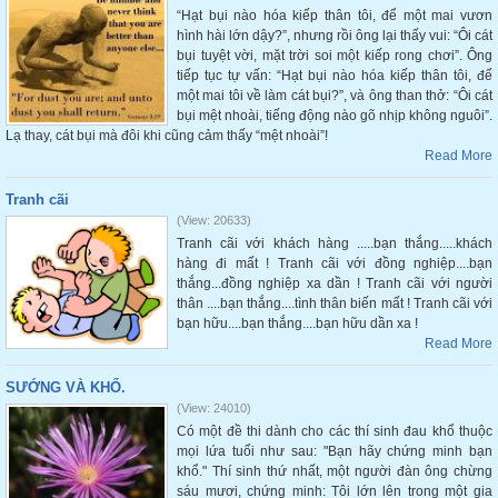
“Hạt bụi nào hóa kiếp thân tôi, để một mai vươn
hình hài lớn dậy?”, nhưng rồi ông lại thấy vui: “Ôi cát
bụi tuyệt vời, mặt trời soi một kiếp rong chơi”. Ông
tiếp tục tự vấn: “Hạt bụi nào hóa kiếp thân tôi, để
một mai tôi về làm cát bụi?”, và ông than thở: “Ôi cát
bụi mệt nhoài, tiếng động nào gõ nhịp không nguôi”.
Lạ thay, cát bụi mà đôi khi cũng cảm thấy “mệt nhoài”!
Read More
Tranh cãi
(View: 20633)
Tranh cãi với khách hàng .....bạn thắng.....khách
hàng đi mất ! Tranh cãi với đồng nghiệp....bạn
thắng...đồng nghiệp xa dần ! Tranh cãi với người
thân ....bạn thắng....tình thân biến mất ! Tranh cãi với
bạn hữu....bạn thắng....bạn hữu dần xa !
Read More
SƯỚNG VÀ KHỔ.
(View: 24010)
Có một đề thi dành cho các thí sinh đau khổ thuộc
mọi lứa tuổi như sau: "Bạn hãy chứng minh bạn
khổ." Thí sinh thứ nhất, một người đàn ông chừng
sáu mươi, chứng minh: Tôi lớn lên trong một gia