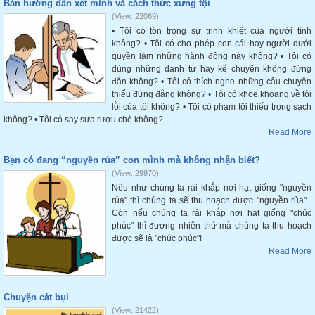
Bản hướng dẫn xét mình và cách thức xưng tội
(View: 22069)
• Tôi có tôn trọng sự trinh khiết của người tình
không? • Tôi có cho phép con cái hay người dưới
quyền làm những hành động này không? • Tôi có
dùng những danh từ hay kể chuyện không đứng
đắn không? • Tôi có thích nghe những câu chuyện
thiếu đứng đắng không? • Tôi có khoe khoang về tội
lỗi của tôi không? • Tôi có phạm tội thiếu trong sạch
không? • Tôi có say sưa rượu chè không?
Read More
Bạn có đang “nguyền rủa” con mình mà không nhận biết?
(View: 29970)
Nếu như chúng ta rải khắp nơi hạt giống "nguyền
rủa" thì chúng ta sẽ thu hoạch được "nguyền rủa" .
Còn nếu chúng ta rải khắp nơi hạt giống "chúc
phúc" thì đương nhiên thứ mà chúng ta thu hoạch
được sẽ là "chúc phúc"!
Read More
Chuyện cát bụi
(View: 21422)