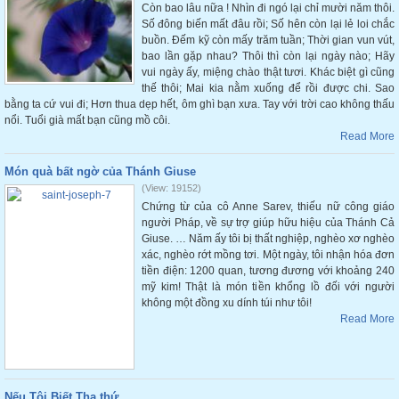
Còn bao lâu nữa ! Nhìn đi ngó lại chỉ mười năm thôi.
Số đông biến mất đâu rồi; Số hên còn lại lẻ loi chắc
buồn. Đếm kỹ còn mấy trăm tuần; Thời gian vun vút,
bao lần gặp nhau? Thôi thì còn lại ngày nào; Hãy
vui ngày ấy, miệng chào thật tươi. Khác biệt gì cũng
thế thôi; Mai kia nằm xuống để rồi được chi. Sao
bằng ta cứ vui đi; Hơn thua dẹp hết, ôm ghì bạn xưa. Tay với trời cao không thấu
nổi. Tuổi già mất bạn cũng mồ côi.
Read More
Món quà bất ngờ của Thánh Giuse
(View: 19152)
Chứng từ của cô Anne Sarev, thiếu nữ công giáo
người Pháp, về sự trợ giúp hữu hiệu của Thánh Cả
Giuse. … Năm ấy tôi bị thất nghiệp, nghèo xơ nghèo
xác, nghèo rớt mồng tơi. Một ngày, tôi nhận hóa đơn
tiền điện: 1200 quan, tương đương với khoảng 240
mỹ kim! Thật là món tiền khổng lồ đối với người
không một đồng xu dính túi như tôi!
Read More
Nếu Tôi Biết Tha thứ