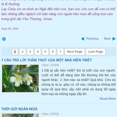
là lẽ thường.
Lạy Chúa xin ơn bình an Ngài đến trên con, ban sức cho con để con có thể
làm những điều nghịch với bản năng con người hèn mọn để sống trọn vẹn
trong gìới răn Yêu Thương. Amen
Sept 09, 2011
Previous
Next
1
2
3
4
5
6
7
Next Page
Last Page
7 CÂU TRẢ LỜI THÂM THUÝ CỦA MỘT NHÀ HIỀN TRIẾT
(View: 22599)
1.Vật gì sắc bén nhất? Đó là lưỡi của con người.
Lưỡi có thể dễ dàng làm tổn thương trái tim của
người khác. 2. Nơi nào xa nhất? Quá khứ. Cho dù
chúng ta là ai, giàu có cỡ nào, chúng ta không thể
quay về quá khứ, vậy nên phải sử dụng tốt ngày
hôm nay và những ngày sắp tới.
Read More
THỜI GIỜ NGẮN NGỦI
(View: 37559)