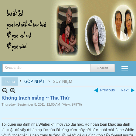
›
›
Home
GÓP NHẶT
SUY NIỆM
Previous
Next
Không trách mắng ~ Tha Thứ
Thursday, September 8, 2011
12:00 AM
(View: 97976)
Tôi quen gia đình nhà Whites khi mới vào đại học. Họ hoàn toàn khác gia đình
tôi, mặc dù vậy ở bên họ lúc nào tôi cũng cảm thấy hết sức thoải mái. Jane White
với tôi thoạt tiên là bạn trong trường, rồi kế tới cả gia đình đón tiếp tôi-một người