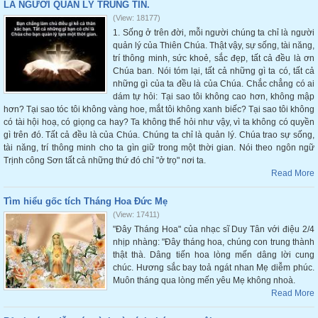
LÀ NGƯỜI QUẢN LÝ TRUNG TÍN.
(View: 18177)
1. Sống ở trên đời, mỗi người chúng ta chỉ là người
quản lý của Thiên Chúa. Thật vậy, sự sống, tài năng,
trí thông minh, sức khoẻ, sắc đẹp, tất cả đều là ơn
Chúa ban. Nói tóm lại, tất cả những gì ta có, tất cả
những gì của ta đều là của Chúa. Chắc chẳng có ai
dám tự hỏi: Tại sao tôi không cao hơn, không mập
hơn? Tại sao tóc tôi không vàng hoe, mắt tôi không xanh biếc? Tại sao tôi không
có tài hội hoạ, có giọng ca hay? Ta không thể hỏi như vậy, vì ta không có quyền
gì trên đó. Tất cả đều là của Chúa. Chúng ta chỉ là quản lý. Chúa trao sự sống,
tài năng, trí thông minh cho ta gìn giữ trong một thời gian. Nói theo ngôn ngữ
Trịnh công Sơn tất cả những thứ đó chỉ "ở trọ" nơi ta.
Read More
Tìm hiểu gốc tích Tháng Hoa Đức Mẹ
(View: 17411)
"Đây Tháng Hoa" của nhạc sĩ Duy Tân với điệu 2/4
nhịp nhàng: "Đây tháng hoa, chúng con trung thành
thật thà. Dâng tiến hoa lòng mến dâng lời cung
chúc. Hương sắc bay toả ngát nhan Mẹ diễm phúc.
Muôn tháng qua lòng mến yêu Mẹ không nhoà.
Read More