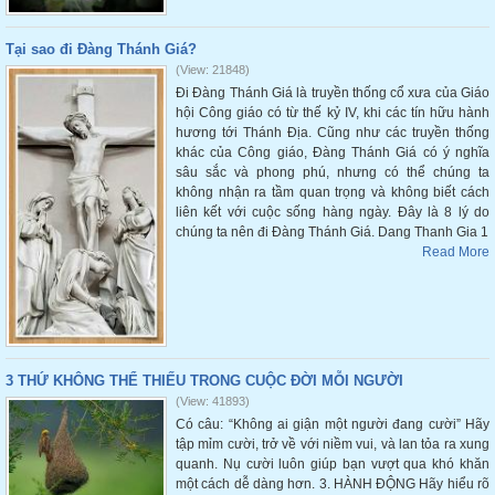
Tại sao đi Đàng Thánh Giá?
(View: 21848)
Đi Đàng Thánh Giá là truyền thống cổ xưa của Giáo
hội Công giáo có từ thế kỷ IV, khi các tín hữu hành
hương tới Thánh Địa. Cũng như các truyền thống
khác của Công giáo, Đàng Thánh Giá có ý nghĩa
sâu sắc và phong phú, nhưng có thể chúng ta
không nhận ra tầm quan trọng và không biết cách
liên kết với cuộc sống hàng ngày. Đây là 8 lý do
chúng ta nên đi Đàng Thánh Giá. Dang Thanh Gia 1
Read More
3 THỨ KHÔNG THỂ THIẾU TRONG CUỘC ĐỜI MỖI NGƯỜI
(View: 41893)
Có câu: “Không ai giận một người đang cười” Hãy
tập mỉm cười, trở về với niềm vui, và lan tỏa ra xung
quanh. Nụ cười luôn giúp bạn vượt qua khó khăn
một cách dễ dàng hơn. 3. HÀNH ĐỘNG Hãy hiểu rõ