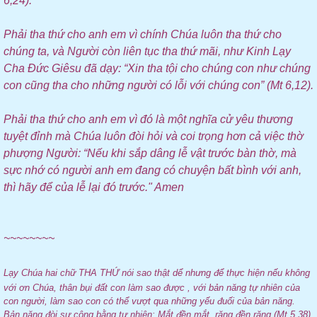
6,24).
Phải tha thứ cho anh em vì chính Chúa luôn tha thứ cho
chúng ta, và Người còn liên tục tha thứ mãi, như Kinh Lạy
Cha Đức Giêsu đã dạy: “Xin tha tội cho chúng con như chúng
con cũng tha cho những người có lỗi với chúng con” (Mt 6,12).
Phải tha thứ cho anh em vì đó là một nghĩa cử yêu thương
tuyệt đỉnh mà Chúa luôn đòi hỏi và coi trọng hơn cả việc thờ
phượng Người: “Nếu khi sắp dâng lễ vật trước bàn thờ, mà
sực nhớ có người anh em đang có chuyện bất bình với anh,
thì hãy để của lễ lại đó trước." Amen
~~~~~~~~
L
ạy Chúa hai chữ THA THỨ nói sao thật dể nhưng để thực hiện nếu không
với ơn Chúa, thân bụi đất con làm sao được , với bản năng tự nhiên của
con người, làm sao con có thể vượt qua những yếu đuối của bản năng.
Bản năng đòi sự công bằng tự nhiên: Mắt đền mắt, răng đền răng (Mt.5,38)