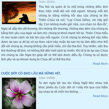
(View: 25291)
Tha thứ và quên đi là một trong những điều khó
thực hiện nhất đối với một người. Nhưng mỗi khi
chúng ta dâng những nỗi đau của chúng ta lên
Thiên Chúa và nói: “Lạy Chúa Giêsu, xin hãy giữ
lấy. Con không muốn giữ nữa, con chán nó lắm rồi”,
Ngài sẽ đắp lên vết thương, lên những tổn thương, những đau đớn của chúng ta
bằng tình yêu của Ngài và làm cho chúng ta khoẻ mạnh trở lại. Thiên Chúa hiểu
rõ mọi hoàn cảnh và trái tim của mỗi người. Có lẽ chúng ta không thể nào hiểu
được tại sao ai đó lại xử sự theo cách này, hoặc tại sao họ lại làm điều như thế
đối với chúng ta, nhưng không cần phải hiểu, chỉ cần tha thứ. Tuy nhiên, việc tha
thứ thường rất khó; nó không thể đến một cách tự nhiên. Đó là lý do tại sao Chúa
nói chúng ta cần Ngài trợ giúp để có thể làm được điều ấy. Chúng ta có được
tình yêu và sự khoan dung từ Chúa để có thể tha thứ.
Read More
CUỘC ĐỜI CÓ BAO LÂU MÀ HỮNG HỜ.
(View: 24988)
Ta đợi ngày bờ lau tóc trắng Ngồi bên nhau hát
khúc phiêu du Cuộc đời ơi ! mây trôi qua cửa Nắm
tay nhau ta về chốn hư không.....
Read More