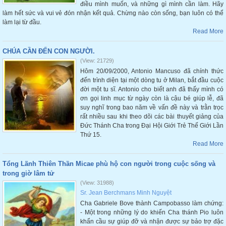
điều mình muốn, và những gì mình cần làm. Hãy
làm hết sức và vui vẻ đón nhận kết quả. Chừng nào còn sống, bạn luôn có thể
làm lại từ đầu.
Read More
CHÚA CẦN ĐẾN CON NGƯỜI.
(View: 21729)
Hôm 20/09/2000, Antonio Mancuso đã chính thức
đến trình diện tại một dòng tu ở Milan, bắt đầu cuộc
đời một tu sĩ. Antonio cho biết anh đã thấy mình có
ơn gọi linh mục từ ngày còn là cậu bé giúp lễ, đã
suy nghĩ trong bao năm về vấn đề này và trằn trọc
rất nhiều sau khi theo dõi các bài thuyết giảng của
Đức Thánh Cha trong Đại Hội Giới Trẻ Thế Giới Lần
Thứ 15.
Read More
Tổng Lãnh Thiên Thần Micae phù hộ con người trong cuộc sống và
trong giờ lâm tử
(View: 31988)
Sr. Jean Berchmans Minh Nguyệt
Cha Gabriele Bove thành Campobasso làm chứng:
- Một trong những lý do khiến Cha thánh Pio luôn
khẩn cầu sự giúp đỡ và nhận được sự bảo trợ đặc