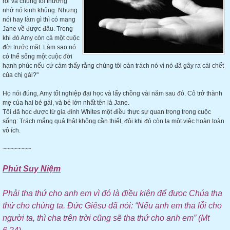
rồi và chúng tôi thương
nhớ nó kinh khủng. Nhưng
nói hay làm gì thì có mang
Jane về được đâu. Trong
khi đó Amy còn cả một cuộc
đời trước mặt. Làm sao nó
có thể sống một cuộc đời
hạnh phúc nếu cứ cảm thấy rằng chúng tôi oán trách nó vì nó đã gây ra cái chết
của chị gái?"
Họ nói đúng, Amy tốt nghiệp đại học và lấy chồng vài năm sau đó. Cô trở thành
mẹ của hai bé gái, và bé lớn nhất tên là Jane.
Tôi đã học được từ gia đình Whites một điều thực sự quan trọng trong cuộc
sống: Trách mắng quả thật không cần thiết, đôi khi đó còn la một việc hoàn toàn
vô ích.
~~~~~~~~
Phút Suy Niệm
Phải tha thứ cho anh em vì đó là điều kiện để đưọc Chúa tha
thứ cho chúng ta. Đức Giêsu đã nói: “Nếu anh em tha lỗi cho
người ta, thì cha trên trời cũng sẽ tha thứ cho anh em” (Mt