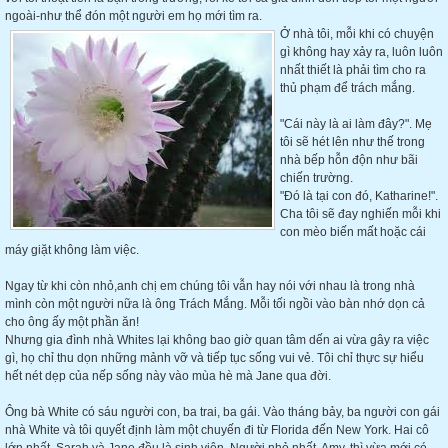
ngoài-như thể đón một người em họ mới tìm ra.
Ở nhà tôi, mỗi khi có chuyện
gì không hay xảy ra, luôn luôn
nhất thiết là phải tìm cho ra
thủ phạm để trách mắng.
"Cái này là ai làm đây?". Mẹ
tôi sẽ hét lên như thế trong
nhà bếp hỗn độn như bãi
chiến trường.
"Đó là tại con đó, Katharine!".
Cha tôi sẽ đay nghiến mỗi khi
con mèo biến mất hoặc cái
máy giặt không làm việc.
Ngay từ khi còn nhỏ,anh chị em chúng tôi vẫn hay nói với nhau là trong nhà
mình còn một người nữa là ông Trách Mắng. Mỗi tối ngồi vào bàn nhớ dọn cả
cho ông ấy một phần ăn!
Nhưng gia đình nhà Whites lại không bao giờ quan tâm dến ai vừa gây ra việc
gì, họ chỉ thu dọn những mảnh vỡ và tiếp tục sống vui vẻ. Tôi chỉ thực sự hiểu
hết nét dẹp của nếp sống này vào mùa hè mà Jane qua đời.
Ông bà White có sáu người con, ba trai, ba gái. Vào tháng bảy, ba người con gái
nhà White và tôi quyết định làm một chuyến đi từ Florida đến New York. Hai cô