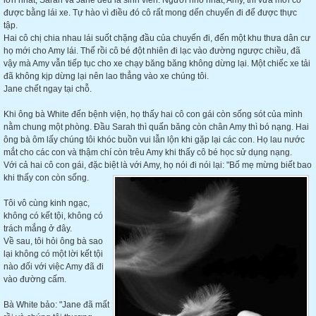
lớn nhất, Sarah và Jane đều là sinh viên. Người nhỏ nhất, Amy, thì vừa mới có
được bằng lái xe. Tự hào vì điều đó cô rất mong dến chuyến đi để được thực
tập.
Hai cô chị chia nhau lái suốt chặng đầu của chuyến đi, đến một khu thưa dân cư
họ mới cho Amy lái. Thế rồi cô bé đột nhiên đi lạc vào đường ngược chiều, đã
vậy mà Amy vẫn tiếp tục cho xe chạy băng băng không dừng lại. Một chiếc xe tải
đã không kịp dừng lại nên lao thẳng vào xe chúng tôi.
Jane chết ngay tại chỗ.
Khi ông bà White đến bệnh viện, họ thấy hai cô con gái còn sống sót của mình
nằm chung một phòng. Đầu Sarah thì quấn băng còn chân Amy thì bó nạng. Hai
ông bà ôm lấy chúng tôi khóc buồn vui lẫn lộn khi gặp lại các con. Họ lau nước
mắt cho các con và thậm chí còn trêu Amy khi thấy cô bé học sử dụng nạng.
Với cả hai cô con gái, đặc biệt là với Amy, họ nói đi nói lại: "Bố mẹ mừng biết bao
khi thấy con còn sống.
Tôi vô cùng kinh ngạc,
không có kết tội, không có
trách mắng ở đây.
Về sau, tôi hỏi ông bà sao
lại không có một lời kết tội
nào đối với việc Amy đã đi
vào đường cấm.
Bà White bảo: "Jane đã mất