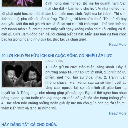
đình nông dân nghèo. Bố mẹ tôi quanh năm 'bán
mặt cho đất – bán lưng cho trời'. Vì nhà nghèo nên
tôi phải nghỉ học sớm để đi làm kiếm tiền mưu sinh. Nghĩ mà tủi thân!... Thí sinh
thứ hai, một phụ nữ trẻ, dẫn chứng: Tôi là người kém sức khoẻ. Từ nhỏ đã hay
đau yếu. Mỗi lần trái gió trở trời là tôi lại xụt xịt. Rất khó chịu!... Thí sinh thứ ba,
một thanh niên tuổi chừng hăm mấy, viết ngay không chần chừ: Tôi chẳng có tài
cán gì. Giữa đám đông bạn bè, tôi chẳng biết ca hát. Mấy đứa bạn cứ trêu chọc
bảo tôi giọng ngang như cua bò. Bực tức và chán ghê!...
Read More
20 LỜI KHUYÊN HỮU ÍCH KHI CUỘC SỐNG CÓ NHIỀU ÁP LỰC
(View: 33682)
1. Luôn giữ nụ cười thân thiện, sảng khoái. Đây là
phương pháp tiêu trừ áp lực tốt nhất, giúp trút bỏ ưu
phiền, mệt mỏi, tạo sự thoải mái. 2. Tranh luận
những chuyện viển vông, cao xa sẽ làm huyết áp
tăng cao; ngược lại, sự trầm tĩnh sẽ giúp làm hạ
huyết áp. 3. Tiếng nhạc nhẹ nhàng giúp giảm áp lực. Bạn có thể nghe hòa nhạc
bằng piano, guitar hoặc các loại nhạc cụ khác để giải tỏa tâm trạng không yên.
4. Đọc sách báo không những hoãn giải áp lực mà còn giúp con người tiếp thu
thêm kiến thức và tăng sự hứng thú.
Read More
HÃY DÂNG TẤT CẢ CHO CHÚA.