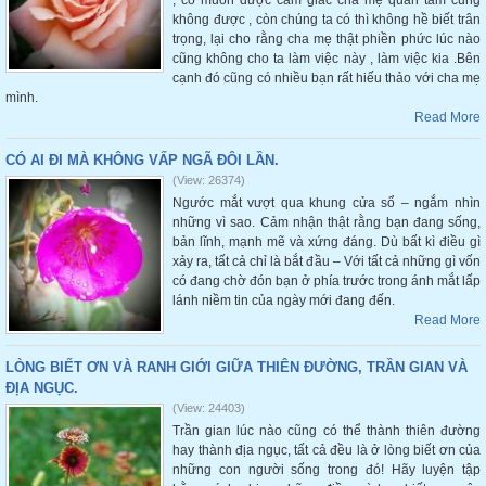
, có muốn được cảm giác cha mẹ quan tâm cũng
không được , còn chúng ta có thì không hề biết trân
trọng, lại cho rằng cha mẹ thật phiền phức lúc nào
cũng không cho ta làm việc này , làm việc kia .Bên
cạnh đó cũng có nhiều bạn rất hiếu thảo với cha mẹ
mình.
Read More
CÓ AI ĐI MÀ KHÔNG VẤP NGÃ ĐÔI LẦN.
(View: 26374)
Ngước mắt vượt qua khung cửa sổ – ngắm nhìn
những vì sao. Cảm nhận thật rằng bạn đang sống,
bản lĩnh, mạnh mẽ và xứng đáng. Dù bất kì điều gì
xảy ra, tất cả chỉ là bắt đầu – Với tất cả những gì vốn
có đang chờ đón bạn ở phía trước trong ánh mắt lấp
lánh niềm tin của ngày mới đang đến.
Read More
LÒNG BIẾT ƠN VÀ RANH GIỚI GIỮA THIÊN ĐƯỜNG, TRẦN GIAN VÀ
ĐỊA NGỤC.
(View: 24403)
Trần gian lúc nào cũng có thể thành thiên đường
hay thành địa ngục, tất cả đều là ở lòng biết ơn của
những con người sống trong đó! Hãy luyện tập