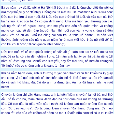
“xác người, dạ thú” kia!
Bà cụ năm nay đã 81 tuổi, ở Hà Nội (rất tiếc là nhà đài không cho biết tên tuổi và
nơi ở cụ thể, vì lý do “tế nhị”). Chồng bà đã mất lâu. Bà một mình nuôi 3 đứa con:
Đứa con trai lớn là con nuôi, 53 tuổi; đứa con thứ hai 45 tuổi; và đứa con gái thứ
ba 42 tuổi. Các con bà đã có gia đình riêng. Cha mẹ luôn yêu thương con cái.
Với người Bắc và người Trung, cha mẹ yêu con đến nỗi quên mình và không
mong con các sẽ đền đáp (người Nam thì nuôi con và hy vọng chúng sẽ đền
đáp). Với bà cụ đau khổ kia cũng coi con trai là “của để dành” – vì dân Việt
thường ảnh hưởng sâu nặng quan niệm “nhất nam viết hữu, thập nữ viết vô” (1
con trai coi là “có”, 10 con gái coi như “không”).
Đứa con nuôi và cô con gái út không có vấn đề gì. Đứa con trai 45 tuổi do bà rứt
ruột đẻ ra lại có vấn đề nghiêm trọng. 19 năm anh ta lấy vợ thì bà ăn riêng 18
năm, dù ở chung nhà. Vì tuổi cao sức yếu, nay ốm mai đau, bà mới ăn chung và
“lệ thuộc” vào vợ chồng anh ta khoảng 1 năm nay.
Khi bà nằm bệnh viện, anh ta thường xuyên vào thăm và “rỉ tai” khiến bà ký giấy
cho xong, vì bà quá mệt mỏi cả tinh thần lẫn thể lý. Thế là anh ta tráo trở, làm sổ
đỏ và tách hộ khẩu, đất đai do anh ta đứng tên. Anh ta đã lừa chính mẹ ruột
mình!
Chuyện không chỉ vậy. Hàng ngày, anh ta luôn “kiếm chuyện” la hét bà, mọi thứ
đều đổ lỗi cho bà, thậm chí là đánh đập bà như cơm bữa mà không hề thương
tiếc. Cô con dâu là giáo viên cấp I (sic!), đã không can ngăn chồng làm ác mà
còn “đổ dầu vào lửa”. Cô ta cũng kiếm chuyện “đá thúng đụng nia, đá mèo
khoèo rế”, vào hùa với chồng để hành hạ mẹ. Cứ đến bữa cơm thì cô ta lại la rầy