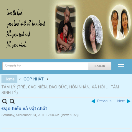
›
›
Home
GÓP NHẶT
TÂM LÝ (TRẺ, CAO NIÊN, ĐẠO ĐỨC, HÔN NHÂN, XÃ HỘI ... TÂM
SINH LÝ)
Previous
Next
Đạo hiếu và vật chất
Saturday, September 24, 2011
12:00 AM
(View: 9158)