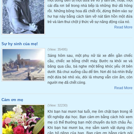
một bóng đèn bị một đứa trẻ vô ý làm bể, hoặc một
cái đĩa rơi bể trong nhà bếp là những thứ đã hỏng
rồi. Những bông hoa đã chết rồi, đừng thêm vào sự
hư hại này bằng cách làm vỡ nát tâm hồn một đứa
trẻ và làm thui chột ý thức về sự năng động của nó.
Read More
Sự hy sinh của mẹ!
(View: 35495)
Sáng hôm sau, một phụ nữ lái xe đến gần chiếc
cầu, chiếc xe bỗng chết máy. Bước ra khỏi xe và
băng qua cầu, bà nghe một tiếng khóc yếu ớt bên
dưới. Bà chui xuống cầu để tìm. Nơi đó bà nhìn thấy
một đứa bé nhỏ xíu, đói lả nhưng vẫn còn ấm, còn
người mẹ đã chết cóng.
Read More
Cảm ơn mẹ
(View: 32230)
Khi bạn hai mươi hai tuổi, mẹ ôm chặt bạn trong lễ
tốt nghiệp đại học. Bạn cảm ơn bằng cách hỏi xem
mẹ có thể thưởng bạn một chuyến du lịch châu Âu.
Khi bạn hai mươi ba, mẹ sắm sanh vật dụng cho
căn hộ riêng của bạn. Bạn cảm ơn bằng cách nói