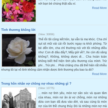
với bạn bè chúng thật xấu xí.
Read More
Tình thương không lời
(View: 30896)
Thế rồi tôi cũng kết hôn, lại vẫn là mẹ khóc. Cha chỉ
sụt sịt mũi vài cái rồi bước ngay ra khỏi phòng. Từ
bé đến lớn, cha chỉ thường nói với tôi những điều
như: Con đi đâu đấy?, Mấy giờ về?, Xe còn đủ xăng
không?, Không, không được đi… Cha hoàn toàn
không biết thể hiện tình yêu thương của mình. Trừ
phi…Trừ phi… Phải chăng cha đã thể hiện rất nhiều
nhưng tôi lại vô tình không cảm nhận được tình thương yêu bao la đó?
Read More
Trong hôn nhân vợ chồng nợ nhau những gì ?
(View: 10775)
... món nợ tình yêu, món nợ săn sóc và quan tâm
của nhau, món nợ ân ái vợ chồng, món nợ những
đứa con bạn đã đưa vào đời, và sau cùng là món
nợ của lời thề chung thủy. Đó là những món nợ mà