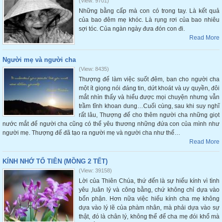
(View: 9701)
Những bằng cấp mà con có trong tay. Là kết quả
của bao đêm mẹ khóc. Là rụng rơi của bao nhiêu
sợi tóc. Của ngàn ngày đưa đón con đi.
Read More
Người mẹ và người cha
(View: 8435)
Thượng đế làm việc suốt đêm, ban cho người cha
một ít giọng nói đáng tin, dứt khoát và uy quyền, đôi
mắt nhìn thấy và hiểu được mọi chuyện nhưng vẫn
trầm tĩnh khoan dung…Cuối cùng, sau khi suy nghĩ
rất lâu, Thượng đế cho thêm người cha những giọt
nước mắt để người cha cũng có thể yêu thương những đứa con của mình như
người mẹ. Thượng đế đã tạo ra người mẹ và người cha như thế…
Read More
KÍNH NHỚ TỔ TIÊN (MỒNG 2 TẾT)
(View: 39158)
Lời của Thiên Chúa, thứ đến là sự hiếu kính vì tình
yêu ,luân lý và công bằng, chứ không chỉ dựa vào
bổn phận. Hơn nữa việc hiếu kính cha mẹ không
dựa vào lý lẽ của phàm nhân, mà phải dựa vào sự
thật, đó là chân lý, không thể để cha mẹ đói khổ mà