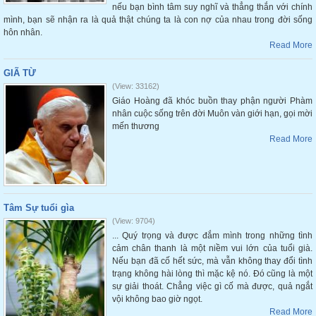
nếu bạn bình tâm suy nghĩ và thẳng thắn với chính
mình, bạn sẽ nhận ra là quả thật chúng ta là con nợ của nhau trong đời sống
hôn nhân.
Read More
GIÃ TỪ
(View: 33162)
Giáo Hoàng đã khóc buồn thay phận người Phàm
nhân cuộc sống trên đời Muôn vàn giới hạn, gọi mời
mến thương
Read More
Tâm Sự tuổi gìa
(View: 9704)
... Quý trọng và được đắm mình trong những tình
cảm chân thanh là một niềm vui lớn của tuổi già.
Nếu bạn đã cố hết sức, mà vẫn không thay đổi tình
trạng không hài lòng thì mặc kệ nó. Đó cũng là một
sự giải thoát. Chẳng việc gì cố mà được, quả ngắt
vội không bao giờ ngọt.
Read More