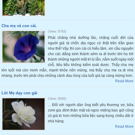
Cha mẹ và con cái.
(View: 8783)
Phải chăng nhà dưỡng lão, chặng cuối đời của
người già là chốn địa ngục có thật trên trần gian
như thế! Vậy thì con cái có hiếu tâm, xin cầu nguyện
cho các đấng sinh thành sớm ra đi trước khi họ trở
thành những người mất trí lú lẫn, nằm suốt ngày một
chỗ, tiêu tiểu không kiểm soát được. Thấy cha mẹ
lớn tuổi mà còn minh mẫn, mạnh khỏe nên mừng, mà thấy cha mẹ ra đi nhẹ
nhàng, trước khi phải chịu những cảnh đau lòng của tuổi già lại càng mừng hơn.
Read More
Lời Mẹ dạy con gái
(View: 8560)
... Đối với người đàn ông biết yêu thương vợ, bữa
cơm gia đình thân mật và ngon miệng bao giờ cũng
có giá trị hơn những bữa tiệc sang trọng chiêu đãi ở
nhà hàng.
Read More