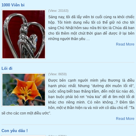
1000 Viên bi
(View: 20163)
Sáng nay, tôi đã lấy viên bi cuối cùng ra khỏi chiếc
hộp. Tôi hình dung nếu tôi có thể giữ nó cho tới
sáng Chủ Nhật hôm sau nữa thì tức là Chúa đã ban
cho tôi thêm một chút thời gian để được ở lại bên
những người thân yêu …
Read More
Lối đi
(View: 8659)
Được bên cạnh người mình yêu thương là điều
hạnh phúc nhất. Nhưng “đường đời muôn lối rẽ”,
cuộc sống biết bao thăng trầm, đến một lúc nào đó,
bạn buộc phải bỏ rơi “nửa kia” để đi tìm một lối đi
khác cho riêng mình. Có nên không...? Đêm tân
hôn, một vị thần hiện ra và nói với cô dâu chú rể: “Ta
sẽ cho các con một điều ước”.
Read More
Con yêu dấu !