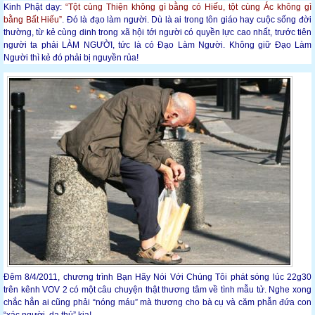
Kinh Phật dạy:
“Tột cùng Thiện không gì bằng có Hiếu, tột cùng Ác không gì
bằng Bất Hiếu”
. Đó là đạo làm người. Dù là ai trong tôn giáo hay cuộc sống đời
thường, từ kẻ cùng dinh trong xã hội tới người có quyền lực cao nhất, trước tiên
người ta phải LÀM NGƯỜI, tức là có Đạo Làm Người. Không giữ Đạo Làm
Người thì kẻ đó phải bị nguyền rủa!
Đêm 8/4/2011, chương trình Bạn Hãy Nói Với Chúng Tôi phát sóng lúc 22g30
trên kênh VOV 2 có một câu chuyện thật thương tâm về tình mẫu tử. Nghe xong
chắc hẳn ai cũng phải “nóng máu” mà thương cho bà cụ và căm phẫn đứa con