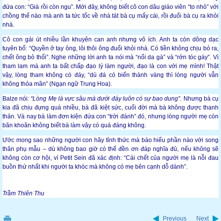
đứa con: “Già rồi còn ngu”. Mới đây, không biết cô con dâu giáo viên “to nhỏ” với
chồng thế nào mà anh ta tức tốc về nhà tát bà cụ mấy cái, rồi đuổi bà cụ ra khỏi
nhà.
Cô con gái út nhiều lần khuyên can anh nhưng vô ích. Anh ta còn dõng dạc
tuyên bố: “Quyền ở tay ông, lôi thôi ông đuổi khỏi nhà. Có tiền không chịu bỏ ra,
chết ông bỏ thối”. Nghe những lời anh ta nói mà “nổi da gà” và “rởn tóc gáy”. Vì
tham lam mà anh ta bất chấp đạo lý làm người, đạo là con với mẹ mình! Thật
vậy, lòng tham không có đáy, “dù đá có biến thành vàng thì lòng người vẫn
không thỏa mãn” (Ngạn ngữ Trung Hoa).
Balze nói
: “Lòng Mẹ là vực sâu mà dưới đáy luôn có sự bao dung”.
Nhưng bà cụ
kia đã chịu đựng quá nhiều, bà đã kiệt sức, cuối đời mà bà không được thanh
thản. Và nay bà làm đơn kiện đứa con “trời đánh” đó, nhưng lòng người mẹ còn
băn khoăn không biết bà làm vậy có quá đáng không.
Ước mong sao những người con hãy tỉnh thức mà báo hiếu phần nào với song
thân phụ mẫu – dù không bao giờ có thể đền ơn đáp nghĩa đủ, nếu không sẽ
không còn cơ hội, vì Petit Sein đã xác định: “Cái chết của người mẹ là nỗi đau
buồn thứ nhất khi người ta khóc mà không có mẹ bên cạnh dỗ dành”.
Tr
ầm Thiên Thu
Previous
Next