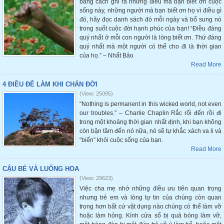
bằng cách ghi ra những điều mà bạn biết ơn cuộc
sống này, những người mà bạn biết ơn họ vì điều gì
đó, hãy đọc danh sách đó mỗi ngày và bổ sung nó
trong suốt cuộc đời hạnh phúc của bạn! “Điều đáng
quý nhất ở mỗi con người là lòng biết ơn. Thứ đáng
quý nhất mà một người có thể cho đi là thời gian
của họ.” – Nhất Bảo
Read More
4 ĐIỀU ĐỂ LÀM KHI CHÁN ĐỜI
(View: 25095)
“Nothing is permanent in this wicked world, not even
our troubles.” – Charlie Chaplin Rắc rối đến rồi đi
trong một khoảng thời gian nhất định, khi bạn không
còn bận tâm đến nó nữa, nó sẽ tự khắc xách va li và
“biến” khỏi cuộc sống của bạn.
Read More
CẬU BÉ VÀ LUỐNG HOA
(View: 29623)
Việc cha mẹ nhớ những điều ưu tiên quan trọng
nhưng trẻ em và lòng tự tin của chúng còn quan
trọng hơn bất cứ vật dụng nào chúng có thể làm vỡ
hoặc làm hỏng. Kính cửa sổ bị quả bóng làm vỡ,