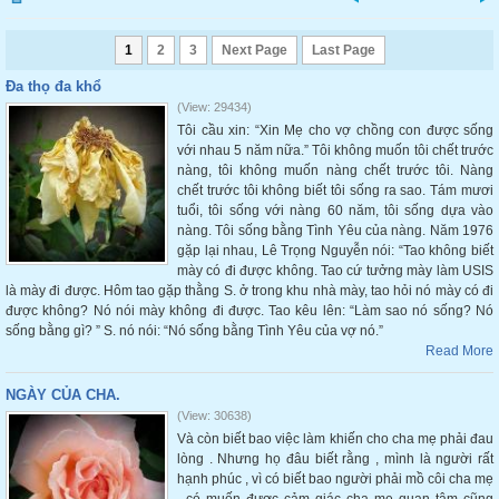
1
2
3
Next Page
Last Page
Đa thọ đa khổ
(View: 29434)
Tôi cầu xin: “Xin Mẹ cho vợ chồng con được sống
với nhau 5 năm nữa.” Tôi không muốn tôi chết trước
nàng, tôi không muốn nàng chết trước tôi. Nàng
chết trước tôi không biết tôi sống ra sao. Tám mươi
tuổi, tôi sống với nàng 60 năm, tôi sống dựa vào
nàng. Tôi sống bằng Tình Yêu của nàng. Năm 1976
gặp lại nhau, Lê Trọng Nguyễn nói: “Tao không biết
mày có đi được không. Tao cứ tưởng mày làm USIS
là mày đi được. Hôm tao gặp thằng S. ở trong khu nhà mày, tao hỏi nó mày có đi
được không? Nó nói mày không đi được. Tao kêu lên: “Làm sao nó sống? Nó
sống bằng gì? ” S. nó nói: “Nó sống bằng Tình Yêu của vợ nó.”
Read More
NGÀY CỦA CHA.
(View: 30638)
Và còn biết bao việc làm khiến cho cha mẹ phải đau
lòng . Nhưng họ đâu biết rằng , mình là người rất
hạnh phúc , vì có biết bao người phải mồ côi cha mẹ