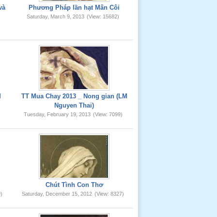
và
Phương Pháp lần hạt Mân Côi
Saturday, March 9, 2013
(View: 15682)
)
M
TT Mua Chay 2013 _ Nong gian (LM
Nguyen Thai)
)
Tuesday, February 19, 2013
(View: 7099)
Chút Tình Con Thơ
)
Saturday, December 15, 2012
(View: 8327)