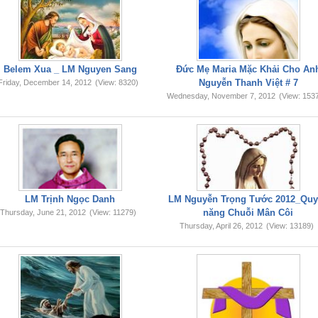
Belem Xua _ LM Nguyen Sang
Đức Mẹ Maria Mặc Khải Cho An
Nguyễn Thanh Việt # 7
Friday, December 14, 2012
(View: 8320)
Wednesday, November 7, 2012
(View: 153
LM Trịnh Ngọc Danh
LM Nguyễn Trọng Tước 2012_Qu
năng Chuỗi Mân Côi
Thursday, June 21, 2012
(View: 11279)
Thursday, April 26, 2012
(View: 13189)