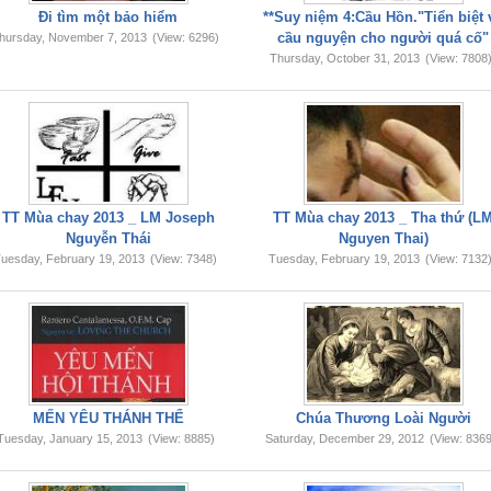
Đi tìm một bảo hiểm
**Suy niệm 4:Cầu Hồn."Tiển biệt 
cầu nguyện cho người quá cố"
hursday, November 7, 2013
(View: 6296)
Thursday, October 31, 2013
(View: 7808
TT Mùa chay 2013 _ LM Joseph
TT Mùa chay 2013 _ Tha thứ (L
Nguyễn Thái
Nguyen Thai)
uesday, February 19, 2013
(View: 7348)
Tuesday, February 19, 2013
(View: 7132
MẾN YÊU THÁNH THỂ
Chúa Thương Loài Người
Tuesday, January 15, 2013
(View: 8885)
Saturday, December 29, 2012
(View: 8369