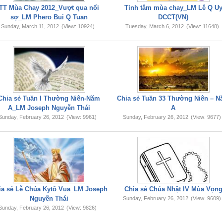
TT Mùa Chay 2012_Vượt qua nổi
Tỉnh tâm mùa chay_LM Lê Q U
sợ_LM Phero Bui Q Tuan
DCCT(VN)
Sunday, March 11, 2012
(View: 10924)
Tuesday, March 6, 2012
(View: 11648)
Chia sẻ Tuần I Thường Niên-Năm
Chia sẻ Tuần 33 Thường Niên – 
A_LM Joseph Nguyễn Thái
A
Sunday, February 26, 2012
(View: 9961)
Sunday, February 26, 2012
(View: 9677)
ia sẻ Lễ Chúa Kytô Vua_LM Joseph
Chia sẻ Chúa Nhật IV Mùa Vọn
Nguyễn Thái
Sunday, February 26, 2012
(View: 9609)
Sunday, February 26, 2012
(View: 9826)