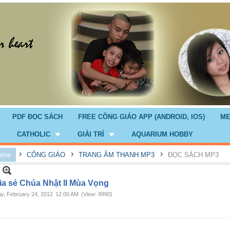
PDF ĐỌC SÁCH
FREE CÔNG GIÁO APP (ANDROID, IOS)
ME
CATHOLIC
GIẢI TRÍ
AQUARIUM HOBBY
›
›
›
ome
CÔNG GIÁO
TRANG ÂM THANH MP3
ĐỌC SÁCH MP3
ia sẻ Chúa Nhật II Mùa Vọng
ay, February 24, 2012
12:00 AM
(View: 9990)