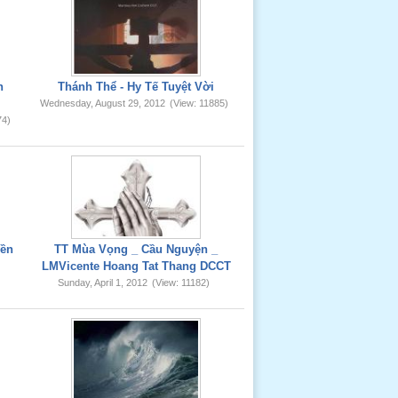
h
Thánh Thể - Hy Tế Tuyệt Vời
Wednesday, August 29, 2012
(View: 11885)
74)
yền
TT Mùa Vọng _ Cầu Nguyện _
LMVicente Hoang Tat Thang DCCT
Sunday, April 1, 2012
(View: 11182)