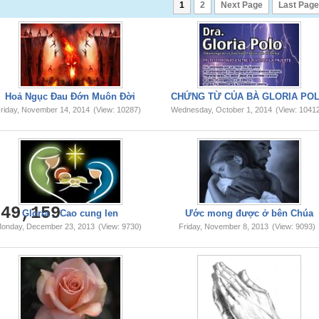
1
2
Next Page
Last Page
Hoả Ngục Đau Đớn Muôn Đời
CHỨNG TỪ CỦA BÀ GLORIA PO
riday, November 14, 2014
(View: 10287)
Wednesday, October 1, 2014
(View: 1041
749,159
Gloria _ Cao cung len
Ước mong được ở bên Chúa
onday, December 23, 2013
(View: 9730)
Friday, November 8, 2013
(View: 9093)