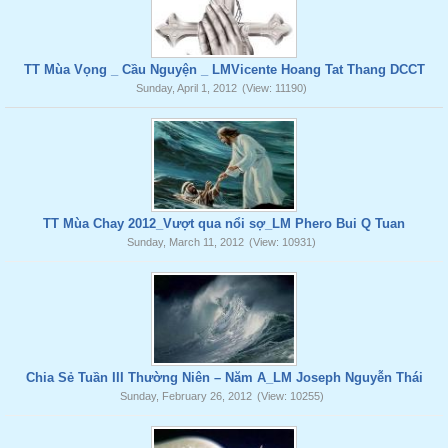
TT Mùa Vọng _ Cầu Nguyện _ LMVicente Hoang Tat Thang DCCT
Sunday, April 1, 2012
(View: 11190)
TT Mùa Chay 2012_Vượt qua nổi sợ_LM Phero Bui Q Tuan
Sunday, March 11, 2012
(View: 10931)
Chia Sẻ Tuần III Thường Niên – Năm A_LM Joseph Nguyễn Thái
Sunday, February 26, 2012
(View: 10255)