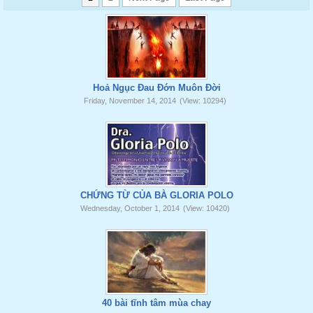
Hoả Ngục Đau Đớn Muôn Đời
Friday, November 14, 2014
(View: 10294)
CHỨNG TỪ CỦA BÀ GLORIA POLO
Wednesday, October 1, 2014
(View: 10420)
40 bài tĩnh tâm mùa chay