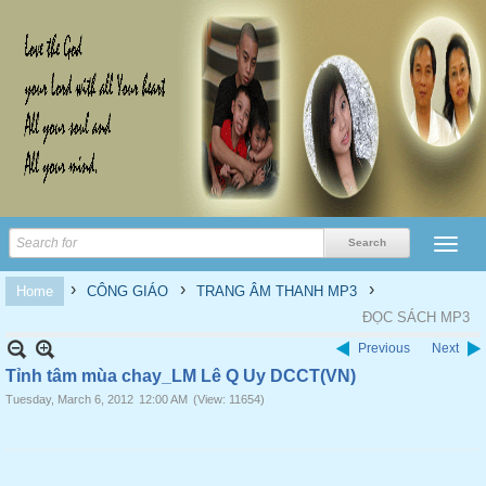
›
›
›
Home
CÔNG GIÁO
TRANG ÂM THANH MP3
ĐỌC SÁCH MP3
Previous
Next
Tỉnh tâm mùa chay_LM Lê Q Uy DCCT(VN)
Tuesday, March 6, 2012
12:00 AM
(View: 11654)