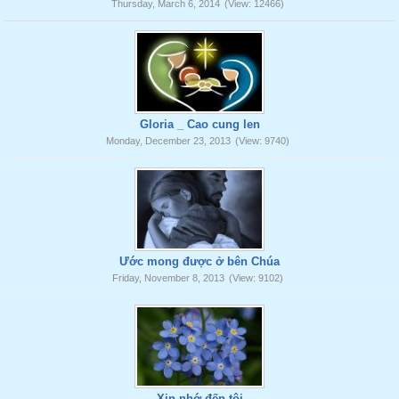
Thursday, March 6, 2014
(View: 12466)
Gloria _ Cao cung len
Monday, December 23, 2013
(View: 9740)
Ước mong được ở bên Chúa
Friday, November 8, 2013
(View: 9102)
Xin nhớ đến tôi