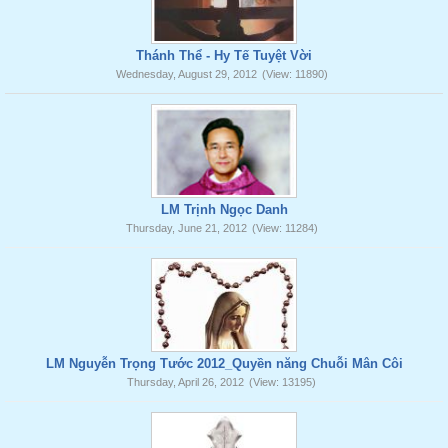
Thánh Thể - Hy Tế Tuyệt Vời
Wednesday, August 29, 2012
(View: 11890)
LM Trịnh Ngọc Danh
Thursday, June 21, 2012
(View: 11284)
LM Nguyễn Trọng Tước 2012_Quyền năng Chuỗi Mân Côi
Thursday, April 26, 2012
(View: 13195)