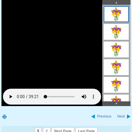
Previous
Next
1
2
Next Page
Last Page