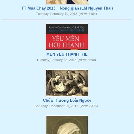
TT Mua Chay 2013 _ Nong gian (LM Nguyen Thai)
Tuesday, February 19, 2013
(View: 7104)
MẾN YÊU THÁNH THỂ
Tuesday, January 15, 2013
(View: 8890)
Chúa Thương Loài Người
Saturday, December 29, 2012
(View: 8376)