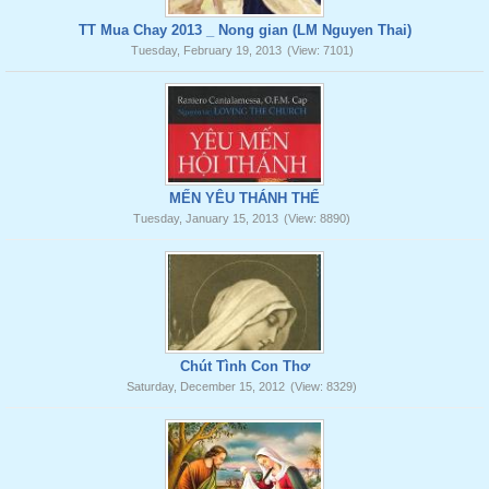
TT Mua Chay 2013 _ Nong gian (LM Nguyen Thai)
Tuesday, February 19, 2013
(View: 7101)
MẾN YÊU THÁNH THỂ
Tuesday, January 15, 2013
(View: 8890)
Chút Tình Con Thơ
Saturday, December 15, 2012
(View: 8329)