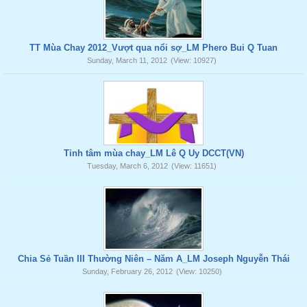
TT Mùa Chay 2012_Vượt qua nổi sợ_LM Phero Bui Q Tuan
Sunday, March 11, 2012
(View: 10927)
Tỉnh tâm mùa chay_LM Lê Q Uy DCCT(VN)
Tuesday, March 6, 2012
(View: 11651)
Chia Sẻ Tuần III Thường Niên – Năm A_LM Joseph Nguyễn Thái
Sunday, February 26, 2012
(View: 10250)