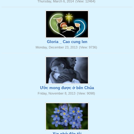
Thursday, March 6, 2014
(View: 12464)
Gloria _ Cao cung len
Monday, December 23, 2013
(View: 9736)
Ước mong được ở bên Chúa
Friday, November 8, 2013
(View: 9098)
Xin nhớ đến tôi