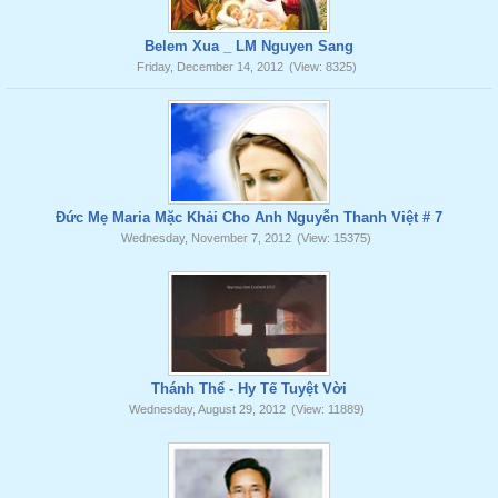
Belem Xua _ LM Nguyen Sang
Friday, December 14, 2012
(View: 8325)
Đức Mẹ Maria Mặc Khải Cho Anh Nguyễn Thanh Việt # 7
Wednesday, November 7, 2012
(View: 15375)
Thánh Thể - Hy Tế Tuyệt Vời
Wednesday, August 29, 2012
(View: 11889)