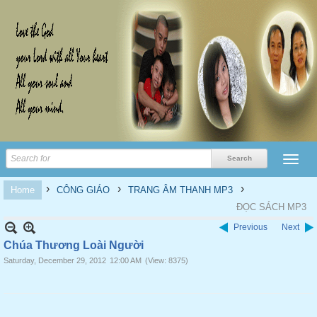
›
›
›
Home
CÔNG GIÁO
TRANG ÂM THANH MP3
ĐỌC SÁCH MP3
Previous
Next
Chúa Thương Loài Người
Saturday, December 29, 2012
12:00 AM
(View: 8375)