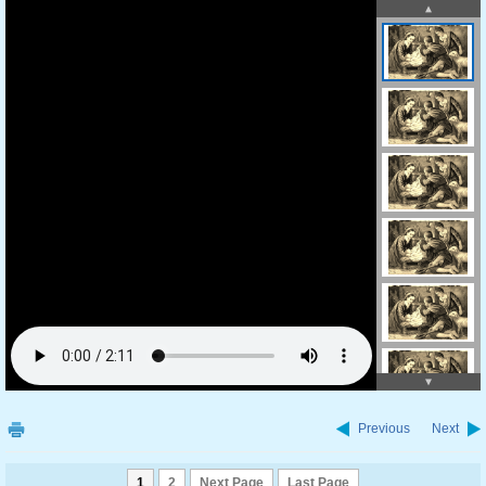
Previous
Next
1
2
Next Page
Last Page