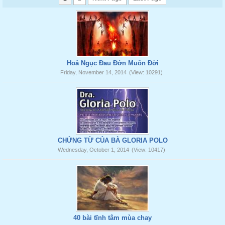
Hoả Ngục Đau Đớn Muôn Đời
Friday, November 14, 2014
(View: 10291)
CHỨNG TỪ CỦA BÀ GLORIA POLO
Wednesday, October 1, 2014
(View: 10417)
40 bài tĩnh tâm mùa chay