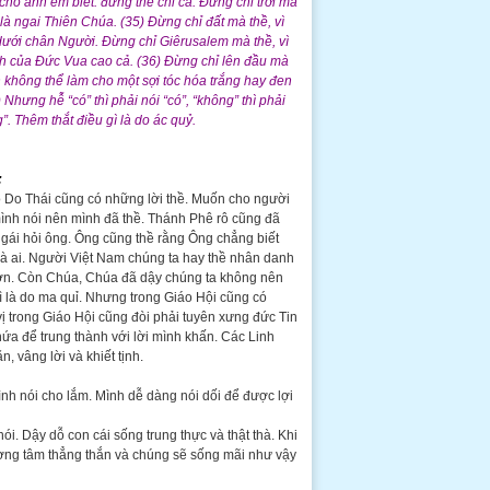
cho anh em biết: đừng thề chi cả. Đừng chỉ trời mà
ời là ngai Thiên Chúa. (35) Đừng chỉ đất mà thề, vì
 dưới chân Người. Đừng chỉ Giêrusalem mà thề, vì
nh của Đức Vua cao cả. (36) Đừng chỉ lên đầu mà
h không thể làm cho một sợi tóc hóa trắng hay đen
 Nhưng hễ “có” thì phải nói “có”, “không” thì phải
”. Thêm thắt điều gì là do ác quỷ.
:
 Do Thái cũng có những lời thề. Muốn cho người
 mình nói nên mình đã thề. Thánh Phê rô cũng đã
ô gái hỏi ông. Ông cũng thề rằng Ông chẳng biết
là ai. Người Việt Nam chúng ta hay thề nhân danh
nh hơn. Còn Chúa, Chúa đã dậy chúng ta không nên
 gì là do ma quỉ. Nhưng trong Giáo Hội cũng có
ị trong Giáo Hội cũng đòi phải tuyên xưng đức Tin
ứa để trung thành với lời mình khấn. Các Linh
 vâng lời và khiết tịnh.
nh nói cho lắm. Mình dễ dàng nói dối để được lợi
i. Dậy dỗ con cái sống trung thực và thật thà. Khi
 lương tâm thẳng thắn và chúng sẽ sống mãi như vậy