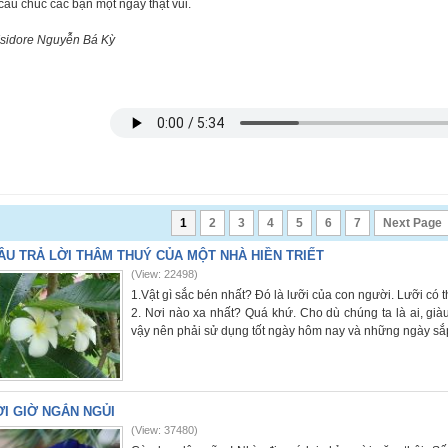
cầu chúc các bạn một ngày thật vui.
Isidore Nguyễn Bá Kỳ
1
2
3
4
5
6
7
Next Page
ÂU TRẢ LỜI THÂM THUÝ CỦA MỘT NHÀ HIỀN TRIẾT
(View: 22498)
1.Vật gì sắc bén nhất? Đó là lưỡi của con người. Lưỡi có 
2. Nơi nào xa nhất? Quá khứ. Cho dù chúng ta là ai, già
vậy nên phải sử dụng tốt ngày hôm nay và những ngày sắp
I GIỜ NGẮN NGỦI
(View: 37480)