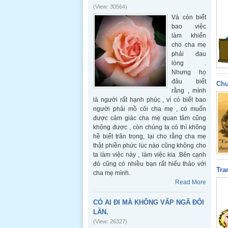
(View: 30564)
Và còn biết
bao việc
làm khiến
cho cha mẹ
phải đau
lòng .
Nhưng họ
đâu biết
Chu
rằng , mình
là người rất hạnh phúc , vì có biết bao
người phải mồ côi cha mẹ , có muốn
được cảm giác cha mẹ quan tâm cũng
không được , còn chúng ta có thì không
hề biết trân trọng, lại cho rằng cha mẹ
thật phiền phức lúc nào cũng không cho
ta làm việc này , làm việc kia .Bên cạnh
đó cũng có nhiều bạn rất hiếu thảo với
Tra
cha mẹ mình.
Read More
CÓ AI ĐI MÀ KHÔNG VẤP NGÃ ĐÔI
LẦN.
(View: 26327)