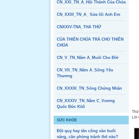
CN_XXI_TN_A_Hội Thánh Của Chúa
CN_XXIII_TN_A_ Sửa lổi Anh Em
CNXXIV-TNA_THA THỨ
CỦA THIÊN CHÚA TRẢ CHO THIÊN
CHÚA
CN_V_TN_Năm A_Muối Cho Đời
CN_VII_TN_Năm A_Sống Yêu
Thương
CN_XXXIII_TN_Sống Chứng Nhân
CN_XXXIV_TN_Năm C_Vương
Quốc Đức Kitô
Thứ
Lời 
SỨC KHỎE
Đột quỵ hay tấn công vào buổi
sáng, cần phòng tránh thế nào?