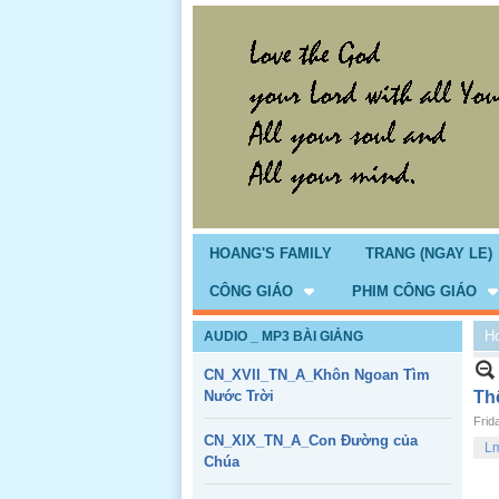
HOANG'S FAMILY
TRANG (NGAY LE)
CÔNG GIÁO
PHIM CÔNG GIÁO
H
AUDIO _ MP3 BÀI GIẢNG
CN_XVII_TN_A_Khôn Ngoan Tìm
Nước Trời
Thê
Frid
CN_XIX_TN_A_Con Đường của
Lm
Chúa