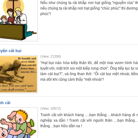
Nếu như chúng ta rải khắp nơi hạt giống "nguyền rủa" t
nếu chúng ta rải khắp nơi hạt giống "chúc phúc" thì đươn
phúc"!
yện cát bụi
(View: 21358)
“Hạt bụi nào hóa kiếp thân tôi, để một mai vươn hình hài 
tuyệt vời, mặt trời soi một kiếp rong chơi”. Ông tiếp tục tự 
làm cát bụi?”, và ông than thở: “Ôi cát bụi mệt nhoài, ti
mà đôi khi cũng cảm thấy “mệt nhoài”!
nh cãi
(View: 20572)
Tranh cãi với khách hàng .....bạn thắng.....khách hàng đi 
nghiệp xa dần ! Tranh cãi với người thân ....bạn thắng...
thắng....bạn hữu dần xa !