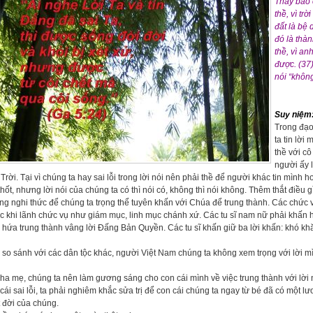
Thầy bảo 
thề, vì tr
đất là bệ
đó là thà
thề, vì an
được. (37)
nói “không
Suy niệm
Trong đạo
ta tin lời
thề với c
người ấy 
Trời. Tại vì chúng ta hay sai lỗi trong lời nói nên phải thề để người khác tin mì
thốt, nhưng lời nói của chúng ta có thì nói có, không thì nói không. Thêm thắt điều
g nghi thức để chúng ta trọng thể tuyên khấn với Chúa để trung thành. Các chức v
c khi lãnh chức vụ như giám mục, linh mục chánh xứ. Các tu sĩ nam nữ phải khấn h
hứa trung thành vâng lời Đấng Bản Quyền. Các tu sĩ khấn giữ ba lời khấn: khó khăn,
so sánh với các dân tộc khác, người Việt Nam chúng ta không xem trọng với lời mì
ha mẹ, chúng ta nên làm gương sáng cho con cái mình về việc trung thành với lời nó
cái sai lỗi, ta phải nghiêm khắc sửa trị để con cái chúng ta ngay từ bé đã có một
 đời của chúng.