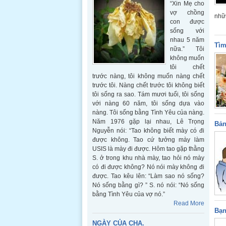
“Xin Mẹ cho
vợ chồng
nhữn
con được
sống với
nhau 5 năm
Tìm
nữa.” Tôi
không muốn
tôi chết
trước nàng, tôi không muốn nàng chết
trước tôi. Nàng chết trước tôi không biết
tôi sống ra sao. Tám mươi tuổi, tôi sống
với nàng 60 năm, tôi sống dựa vào
nàng. Tôi sống bằng Tình Yêu của nàng.
Năm 1976 gặp lại nhau, Lê Trọng
Bản
Nguyễn nói: “Tao không biết mày có đi
được không. Tao cứ tưởng mày làm
USIS là mày đi được. Hôm tao gặp thằng
S. ở trong khu nhà mày, tao hỏi nó mày
có đi được không? Nó nói mày không đi
được. Tao kêu lên: “Làm sao nó sống?
Nó sống bằng gì? ” S. nó nói: “Nó sống
bằng Tình Yêu của vợ nó.”
Read More
Bạn
NGÀY CỦA CHA.