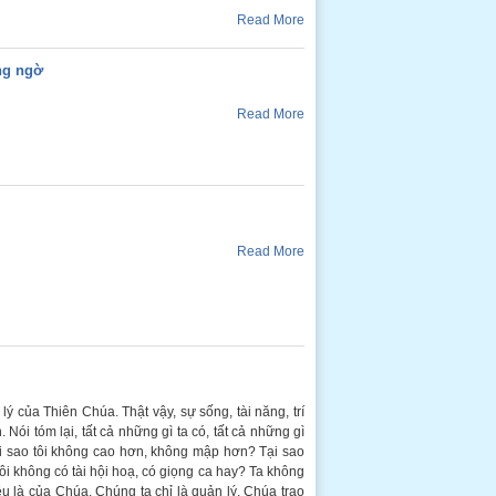
Read More
ng ngờ
Read More
Read More
lý của Thiên Chúa. Thật vậy, sự sống, tài năng, trí
Nói tóm lại, tất cả những gì ta có, tất cả những gì
ại sao tôi không cao hơn, không mập hơn? Tại sao
tôi không có tài hội hoạ, có giọng ca hay? Ta không
đều là của Chúa. Chúng ta chỉ là quản lý. Chúa trao