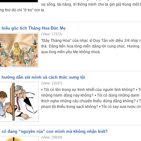
sự sống, tài năng, trí thông minh cho ta gìn giữ trong một
g thứ đó chỉ "ở trọ" nơi ta.
 hiểu gốc tích Tháng Hoa Đức Mẹ
(View: 17372)
"Đây Tháng Hoa" của nhạc sĩ Duy Tân với điệu 2/4 nhịp n
thà. Dâng tiến hoa lòng mến dâng lời cung chúc. Hương
qua lòng mến yêu Mẹ không nhoà.
 hướng dẫn xét mình và cách thức xưng tội
(View: 22037)
• Tôi có tôn trọng sự trinh khiết của người tình không? 
những hành động này không? • Tôi có dùng những danh t
thích nghe những câu chuyện thiếu đứng đắng không? • Tôi
phạm tội thiếu trong sạch không? • Tôi có say sưa rượu c
 có đang “nguyền rủa” con mình mà không nhận biết?
(View: 29929)