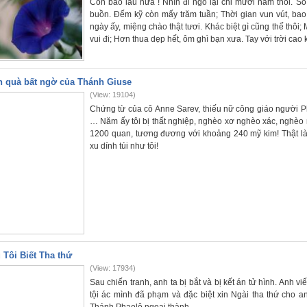
Còn bao lâu nữa ! Nhìn đi ngó lại chỉ mười năm thôi. Số 
buồn. Đếm kỹ còn mấy trăm tuần; Thời gian vun vút, bao 
ngày ấy, miệng chào thật tươi. Khác biệt gì cũng thế thôi
vui đi; Hơn thua dẹp hết, ôm ghì bạn xưa. Tay với trời cao
 quà bất ngờ của Thánh Giuse
(View: 19104)
Chứng từ của cô Anne Sarev, thiếu nữ công giáo người P
… Năm ấy tôi bị thất nghiệp, nghèo xơ nghèo xác, nghèo r
1200 quan, tương đương với khoảng 240 mỹ kim! Thật là
xu dính túi như tôi!
 Tôi Biết Tha thứ
(View: 17934)
Sau chiến tranh, anh ta bị bắt và bị kết án tử hình. Anh 
tội ác mình đã phạm và đặc biệt xin Ngài tha thứ cho 