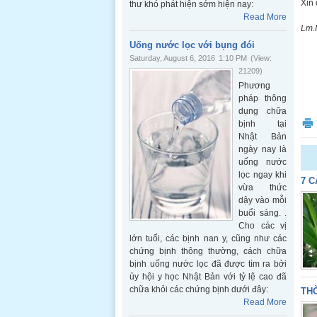
Xin 
thư khó phát hiện sớm hiện nay:
Read More
Lm.
Uống nước lọc với bụng đói
Saturday, August 6, 2016
1:10 PM
(View:
21209)
Phương
pháp thông
dụng chữa
bịnh tại
Nhật Bản
ngày nay là
uống nước
lọc ngay khi
7 C
vừa thức
dậy vào mỗi
buổi sáng. .
Cho các vị
lớn tuổi, các bịnh nan y, cũng như các
chứng bịnh thông thường, cách chữa
bịnh uống nước lọc đã được tìm ra bởi
ủy hội y học Nhật Bản với tỷ lệ cao đã
chữa khỏi các chứng bịnh dưới đây:
THỜ
Read More