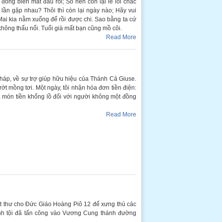
đông biến mất đâu rồi; Số hên còn lại lẻ loi chắc
lần gặp nhau? Thôi thì còn lại ngày nào; Hãy vui
; Mai kia nằm xuống để rồi được chi. Sao bằng ta cứ
 không thấu nổi. Tuổi già mất bạn cũng mồ côi.
Read More
háp, về sự trợ giúp hữu hiệu của Thánh Cả Giuse.
ớt mồng tơi. Một ngày, tôi nhận hóa đơn tiền điện:
 món tiền khổng lồ đối với người không một đồng
Read More
viết thư cho Đức Giáo Hoàng Piô 12 để xưng thú các
anh tội đã tấn công vào Vương Cung thánh đường