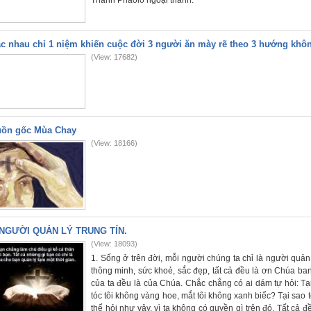
Thánh Phaolô ngoại thành.
c nhau chỉ 1 niệm khiến cuộc đời 3 người ăn mày rẽ theo 3 hướng khô
(View: 17682)
ồn gốc Mùa Chay
(View: 18166)
NGƯỜI QUẢN LÝ TRUNG TÍN.
(View: 18093)
1. Sống ở trên đời, mỗi người chúng ta chỉ là người quản 
thông minh, sức khoẻ, sắc đẹp, tất cả đều là ơn Chúa ban. 
của ta đều là của Chúa. Chắc chẳng có ai dám tự hỏi: T
tóc tôi không vàng hoe, mắt tôi không xanh biếc? Tại sao 
thể hỏi như vậy, vì ta không có quyền gì trên đó. Tất cả 