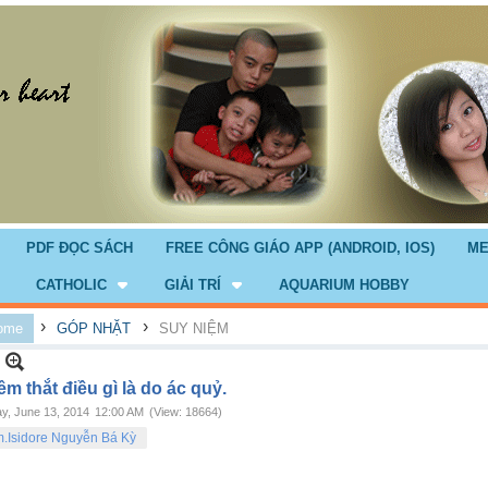
PDF ĐỌC SÁCH
FREE CÔNG GIÁO APP (ANDROID, IOS)
ME
CATHOLIC
GIẢI TRÍ
AQUARIUM HOBBY
›
›
ome
GÓP NHẶT
SUY NIỆM
m thắt điều gì là do ác quỷ.
ay, June 13, 2014
12:00 AM
(View: 18664)
.Isidore Nguyễn Bá Kỳ