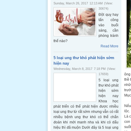
Sunday, March 26, 2017
12:13 AM
(View:
30674)
Đột quỵ hay
tấn công
vào buổi
sáng, cần
phòng tránh
thế nào?
Read More
5 loại ung thư khó phát hiện sớm
hiện nay
Wednesday, March 8, 2017
7:18 PM
(View:
17659)
ông 
thề 
5 loại ung
nhữn
thư khó phát
trướ
hiện sớm
Mục 
hiện nay
Khoa học
Nếu 
phát triển có thể phát hiện được nhiều
lộc.
loại ung thư từ rất sớm nhưng vẫn có rất
Là c
nhiều bệnh ung thư khó có thể chẩn
con 
đoán khi mới manh nha và khi có dấu
suốt
hiệu thì đã muộn Dưới đây là 5 loại ung