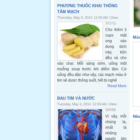
PHƯƠNG THUỐC KHAI THÔNG
TÂM MẠCH
Thursday, May 8, 2014
12:00 AM
(View:
37171)
Cho thêm 3
cups mật
Món
ong vào
dung dịch
này, trộn
đều và cho
vào chai. Mỗi sáng sớm, uống một
muỗng soup trước khi điểm tâm. Cứ
uống đều đặn như vậy, các mạch máu ở
tim sẽ được thông suốt, hết bị nghẽ
Read More
ĐAU TIM VÀ NƯỚC
Tuesday, May 6, 2014
12:00 AM
(View:
32549)
Vì vậy, mỗi
Nếu
chúng ta,
nhất là
những
người lớn