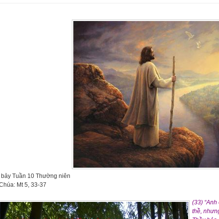
 bảy Tuần 10 Thường niên
Chúa: Mt 5, 33-37
(33) “Anh
thề, nhưng