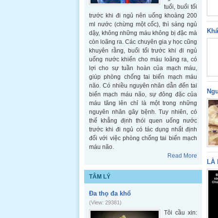
tuổi, buổi tối
trước khi đi ngủ nên uống khoảng 200
ml nước (chừng một cốc), thì sáng ngủ
Khá
dậy, không những máu không bị đặc mà
còn loãng ra. Các chuyên gia y học cũng
khuyên rằng, buổi tối trước khi đi ngủ
uống nước khiến cho máu loãng ra, có
lợi cho sự tuần hoàn của mạch máu,
giúp phòng chống tai biến mạch máu
não. Có nhiều nguyên nhân dẫn đến tai
Ngu
biến mạch máu não, sự đông đặc của
máu tăng lên chỉ là một trong những
nguyên nhân gây bệnh. Tuy nhiên, có
thể khẳng định thói quen uống nước
trước khi đi ngủ có tác dụng nhất định
đối với việc phòng chống tai biến mạch
máu não.
Read More
LÀ 
TÂM LÝ
Đa thọ đa khổ
(View: 29381)
Tôi cầu xin: