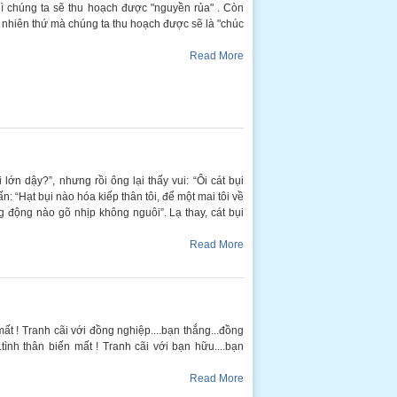
hì chúng ta sẽ thu hoạch được "nguyền rủa" . Còn
g nhiên thứ mà chúng ta thu hoạch được sẽ là "chúc
Read More
lớn dậy?”, nhưng rồi ông lại thấy vui: “Ôi cát bụi
vấn: “Hạt bụi nào hóa kiếp thân tôi, để một mai tôi về
ếng động nào gõ nhịp không nguôi”. Lạ thay, cát bụi
Read More
mất ! Tranh cãi với đồng nghiệp....bạn thắng...đồng
.tình thân biến mất ! Tranh cãi với bạn hữu....bạn
Read More