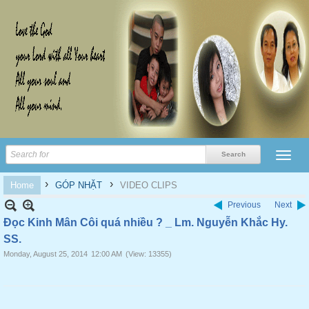
›
›
Home
GÓP NHẶT
VIDEO CLIPS
Previous
Next
Đọc Kinh Mân Côi quá nhiều ? _ Lm. Nguyễn Khắc Hy.
SS.
Monday, August 25, 2014
12:00 AM
(View: 13355)