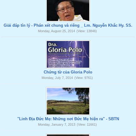
Giải đáp tín lý - Phán xét chung và riêng _ Lm. Nguyễn Khắc Hy. SS.
Monday, August 25, 2014
(View: 13846)
Chứng từ của Gloria Polo
Monday, July 7, 2014
(View: 9761)
"Linh Địa Đức Mẹ: Những nơi Đức Mẹ hiện ra" - SBTN
Monday, January 7, 2013
(View: 11661)